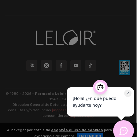
© 1980 - 2026 -
Farmacia Leloir S.R.L.
| CUIT 33609220789 - Larrea
1249 - CABA - CP 1117
Dirección General de Defensa y Protección al Consumidor: Para
consultas y/o denuncias
[ingrese aquí]
| Nación: Defensa de las y los
consumidores
[ingrese aquí]
.
nubixstore®
Al navegar por este sitio
aceptás el uso de cookies
para agilizar tu
v13.08.1
experiencia de compra.
ENTENDIDO