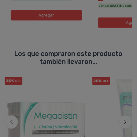
¡ Envío
GRATIS
y sumás 11
Agregar
Agreg
Los que compraron este producto
también llevaron...
35%
20%
OFF
OFF