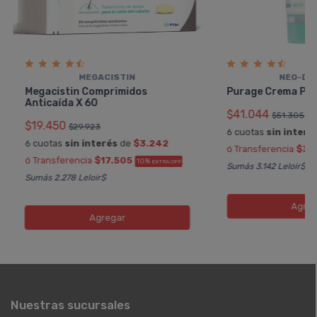
MEGACISTIN
NEO-DE
Megacistin Comprimidos
Purage Crema Pa
Anticaí­da X 60
$41.044
$51.305
$19.450
$29.923
6 cuotas
sin interé
6 cuotas
sin interés
de
$3.242
ó Transferencia
$36
ó Transferencia
$17.505
10%
EXTRA OFF
Sumás 3.142 Leloir$
Sumás 2.278 Leloir$
Agreg
Agregar
Nuestras sucursales