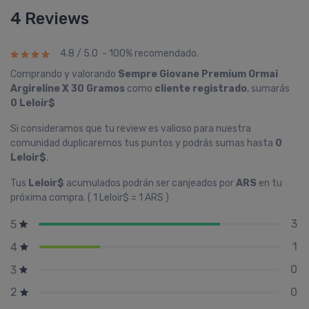
4 Reviews
4.8 / 5.0 - 100% recomendado.
Comprando y valorando
Sempre Giovane Premium Ormai
Argireline X 30 Gramos
como
cliente registrado
, sumarás
0 Leloir$
Si consideramos que tu review es valioso para nuestra
comunidad duplicaremos tus puntos y podrás sumas hasta
0
Leloir$
.
Tus
Leloir$
acumulados podrán ser canjeados por
ARS
en tu
próxima compra. ( 1 Leloir$ = 1 ARS )
3
5
1
4
0
3
0
2