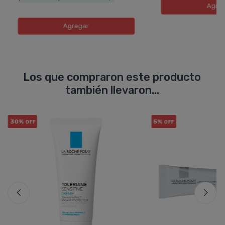
Agreg
Agregar
Los que compraron este producto
también llevaron...
30%
5%
OFF
OFF