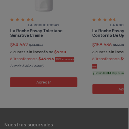
LA ROCHE POSAY
LA ROCHE
La Roche Posay Toleriane
La Roche Posay R
Sensitive Creme
Contorno De Ojos
$54.662
$158.636
$78.088
$166.985
6 cuotas
sin interés
de
$9.110
6 cuotas
sin interé
ó Transferencia
$49.196
ó Transferencia
$14
10%
EXTRA OFF
Sumás 3.686 Leloir$
OFF
¡ Envío
GRATIS
y sumás 7.
Agregar
Agreg
Nuestras sucursales