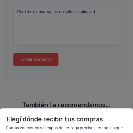
Por favor describa en detalle su solicitud
Enviar consulta
También te recomendamos...
Elegí dónde recibir tus compras
29%
45%
OFF
OFF
Podrás ver costos y tiempos de entrega precisos en todo lo que
COMBO
COMBO