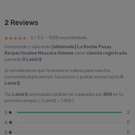
2 Reviews
5 / 5.0 - 100% recomendado.
Comprando y valorando
[eliminado] La Roche Posay
Respectissime Máscara Volume
como
cliente registrado
,
sumarás
0 Leloir$
Si consideramos que tu review es valioso para nuestra
comunidad duplicaremos tus puntos y podrás sumas hasta
0
Leloir$
.
Tus
Leloir$
acumulados podrán ser canjeados por
ARS
en tu
próxima compra. ( 1 Leloir$ = 1 ARS )
2
5
0
4
0
3