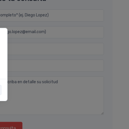
mpleto* (ej. Diego Lopez)
j. diego.lopez@email.com)
n
 describa en detalle su solicitud
consulta