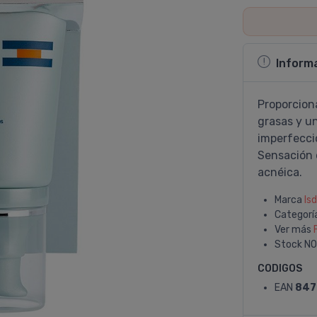
Inform
Proporciona
grasas y u
imperfeccio
Sensación 
acnéica.
Marca
Isd
Categorí
Ver más
Stock
NO
CODIGOS
EAN
847