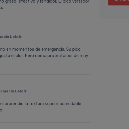
no graso, efectivo y rendidor. El pico vertedor
o.
acia Leloir
.
usarlo en momentos de emergencia. Su pico
gusta el olor. Pero como protector es de muy
armacia Leloir
.
Me sorprendio la textura superrecomedable
o.