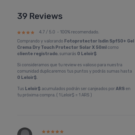
39 Reviews
4.7 / 5.0 - 100% recomendado.
Comprando y valorando
Fotoprotector Isdin Spf50+ Gel
Crema Dry Touch Protector Solar X 50ml
como
cliente registrado
, sumarás
0 Leloir$
Si consideramos que tu review es valioso para nuestra
comunidad duplicaremos tus puntos y podrás sumas hasta
0 Leloir$
.
Tus
Leloir$
acumulados podrán ser canjeados por
ARS
en
tu próxima compra. ( 1 Leloir$ = 1 ARS )