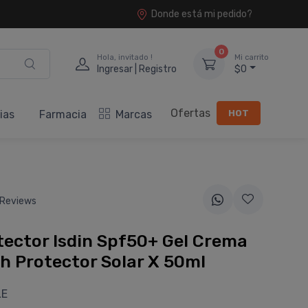
Donde está mi pedido?
0
Hola, invitado !
Mi carrito
Ingresar | Registro
$0
Ofertas
HOT
ias
Farmacia
Marcas
 Reviews
ector Isdin Spf50+ Gel Crema
h Protector Solar X 50ml
LE