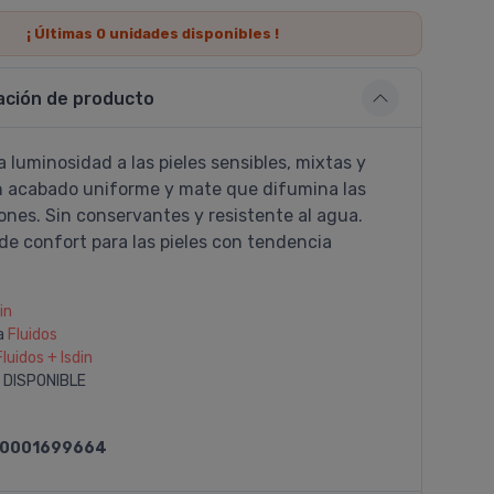
¡ Últimas
0
unidades disponibles !
ación de producto
 luminosidad a las pieles sensibles, mixtas y
n acabado uniforme y mate que difumina las
nes. Sin conservantes y resistente al agua.
de confort para las pieles con tendencia
in
a
Fluidos
Fluidos + Isdin
 DISPONIBLE
0001699664