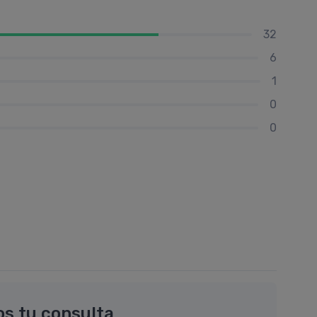
32
6
1
0
0
os tu consulta