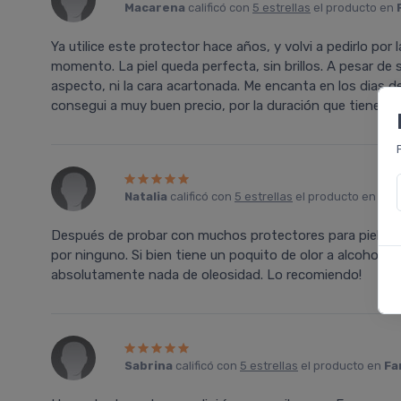
Macarena
calificó con
5 estrellas
el producto en
Ya utilice este protector hace años, y volvi a pedirlo por
momento. La piel queda perfecta, sin brillos. A pesar de
aspecto, ni la cara acartonada. Me encanta en los dias 
consegui a muy buen precio, por la duración que tiene.
Natalia
calificó con
5 estrellas
el producto en
Far
Después de probar con muchos protectores para piel gra
por ninguno. Si bien tiene un poquito de olor a alcohol c
absolutamente nada de oleosidad. Lo recomiendo!
Sabrina
calificó con
5 estrellas
el producto en
Fa