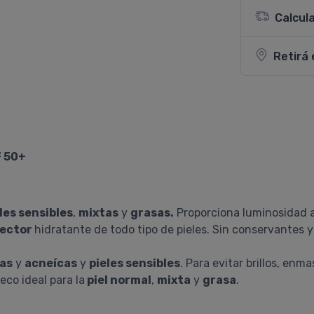
Calcul
Retirá 
F 50+
les sensibles
,
mixtas
y
grasas.
Proporciona luminosidad a
tector
hidratante de todo tipo de pieles. Sin conservantes 
as
y
acneícas
y
pieles sensibles
. Para evitar brillos, en
eco ideal para la
piel normal
,
mixta
y
grasa
.