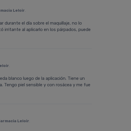
macia Leloir
.
r durante el día sobre el maquillaje, no lo
ó irritante al aplicarlo en los párpados, puede
eloir
.
da blanco luego de la aplicación. Tiene un
ra. Tengo piel sensible y con rosácea y me fue
Farmacia Leloir
.