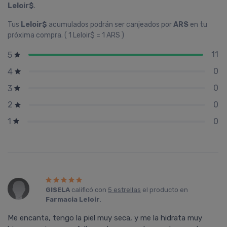
Leloir$
.
Tus
Leloir$
acumulados podrán ser canjeados por
ARS
en tu
próxima compra. ( 1 Leloir$ = 1 ARS )
11
5
0
4
0
3
0
2
0
1
GISELA
calificó con
5 estrellas
el producto en
Farmacia Leloir
.
Me encanta, tengo la piel muy seca, y me la hidrata muy