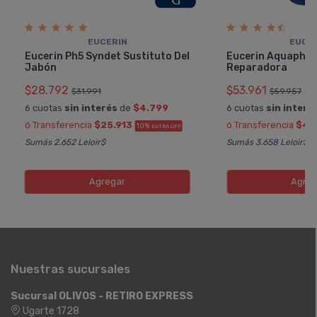
EUCERIN
EUCE
Eucerin Ph5 Syndet Sustituto Del
Eucerin Aquapho
Jabón
Reparadora
$28.792
$53.961
$31.991
$59.957
6 cuotas
sin interés
de
$4.799
6 cuotas
sin interé
ó Transferencia
$25.913
ó Transferencia
$48
10%
EXTRA OFF
Sumás 2.652 Leloir$
Sumás 3.658 Leloir$
Agregar
Agreg
Nuestras sucursales
Sucursal OLIVOS - RETIRO EXPRESS
Ugarte 1728