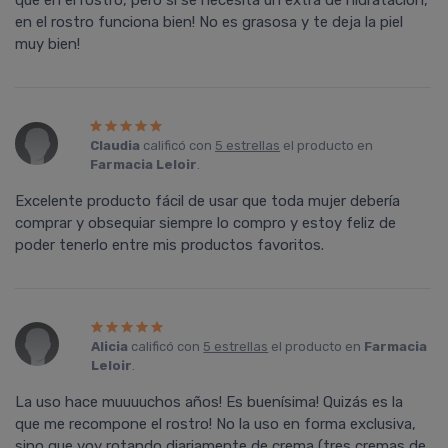
que en el rostro, pero si se necesita un extra de hidratación,
en el rostro funciona bien! No es grasosa y te deja la piel
muy bien!
Claudia
calificó con
5 estrellas
el producto en
Farmacia Leloir
.
Excelente producto fácil de usar que toda mujer debería
comprar y obsequiar siempre lo compro y estoy feliz de
poder tenerlo entre mis productos favoritos.
Alicia
calificó con
5 estrellas
el producto en
Farmacia
Leloir
.
La uso hace muuuuchos años! Es buenísima! Quizás es la
que me recompone el rostro! No la uso en forma exclusiva,
sino que voy rotando diariamente de crema (tres cremas de