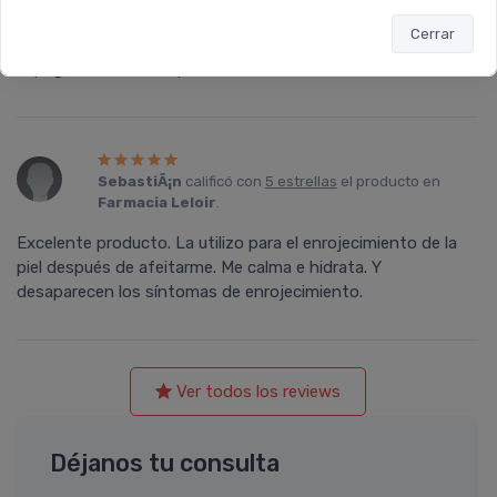
pense que me iba a costar mucho tenerla en la piel pero la
Cerrar
verdad que se absorbe rapido y no me queda la cara pesada
ni pegote como lo suponia.
SebastiÃ¡n
calificó con
5 estrellas
el producto en
Farmacia Leloir
.
Excelente producto. La utilizo para el enrojecimiento de la
piel después de afeitarme. Me calma e hidrata. Y
desaparecen los sí­ntomas de enrojecimiento.
Ver todos los reviews
Déjanos tu consulta