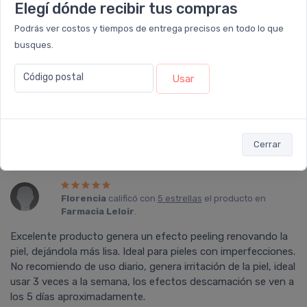
Elegí dónde recibir tus compras
Podrás ver costos y tiempos de entrega precisos en todo lo que
Graciela67
calificó con
5 estrellas
el producto en
Farmacia Leloir
.
busques.
Es excelente, yo empecé con un 8 porciento y agregué este
Código postal
Usar
de 15 porciento es complemento para combatir arrugas. Se
usa de noche, al otro dia hay que usar hidratante y
protección solar , lo recomiendo para invierno. Para evitar
manchas. La marca isdin nunca decepciona!
Cerrar
Florencia
calificó con
5 estrellas
el producto en
Farmacia Leloir
.
Excelente producto genera un efecto peeling renovando la
piel, dejándola más lisa. Ideal para pieles con imperfecciones.
No recomiendo de uso diario, genera irritación de la piel, ideal
usar 3 veces a la semana, los efectos descamación se ven a
los 5 días aproximadamente.