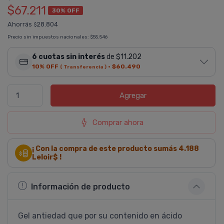
$67.211
30% OFF
Ahorrás
28.804
$
Precio sin impuestos nacionales:
$55.546
6 cuotas sin interés
de $11.202
10% OFF
·
$60.490
( Transferencia )
Agregar
Comprar ahora
¡ Con la compra de este producto sumás
4.188
Leloir$ !
Información de producto
Gel antiedad que por su contenido en ácido