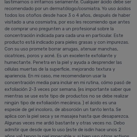
lastimarnos o irritarnos seriamente. Cualquier ácido debe ser
recomendado por un dermatólogo/cosmiatra. Yo uso ácidos
todos los otoños desde hace 3 o 4 años, después de haber
visitado a una cosmiatra, por eso les recomiendo que antes
de comprar uno pregunten a un profesional sobre la
concentración indicada para cada una en particular. Este
producto está indicado para pieles grasas y con impurezas.
Con su uso promete borrar arrugas, atenuar manchas,
cicatrices, poros y acné. Es un excelente exfoliante y
humectante. Penetra en la piel y ayuda a desprender las
células muertas de la superficie, mejorando textura y
apariencia. En mi caso, me recomendaron usar la
concentración media para incluir en mi rutina, cómo pasó de
exfoliación 2-3 veces por semana. (es importante saber que
mientras se use este tipo de productos no se debe realizar
ningún tipo de exfoliación mecánica. ) el ácido es una
especie de gel incoloro, de absorción un tanto lenta. Se
aplica con la piel seca y se masajea hasta que desaparezca.
Algunas veces me ardió bastante y otras veces no. Debo
admitir que desde que lo uso (este de isdin hace unos 2
años ya) tengo la piel impecable y, si bien uso otros activos