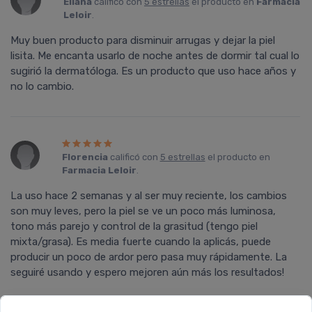
Eliana
calificó con
5 estrellas
el producto en
Farmacia
Leloir
.
Muy buen producto para disminuir arrugas y dejar la piel
lisita. Me encanta usarlo de noche antes de dormir tal cual lo
sugirió la dermatóloga. Es un producto que uso hace años y
no lo cambio.
Florencia
calificó con
5 estrellas
el producto en
Farmacia Leloir
.
La uso hace 2 semanas y al ser muy reciente, los cambios
son muy leves, pero la piel se ve un poco más luminosa,
tono más parejo y control de la grasitud (tengo piel
mixta/grasa). Es media fuerte cuando la aplicás, puede
producir un poco de ardor pero pasa muy rápidamente. La
seguiré usando y espero mejoren aún más los resultados!