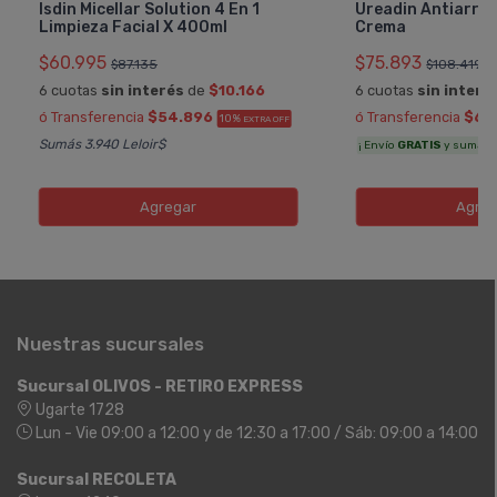
Isdin Micellar Solution 4 En 1
Ureadin Antiarru
Limpieza Facial X 400ml
Crema
$60.995
$75.893
$87.135
$108.419
6 cuotas
sin interés
de
$10.166
6 cuotas
sin interé
ó Transferencia
$54.896
ó Transferencia
$68
10%
EXTRA OFF
Sumás 3.940 Leloir$
¡ Envío
GRATIS
y sumás 4.
Agregar
Agreg
Nuestras sucursales
Sucursal OLIVOS - RETIRO EXPRESS
Ugarte 1728
Lun - Vie 09:00 a 12:00 y de 12:30 a 17:00 / Sáb: 09:00 a 14:00
Sucursal RECOLETA