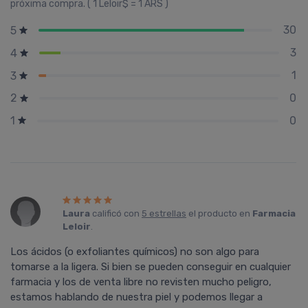
próxima compra. ( 1 Leloir$ = 1 ARS )
30
5
3
4
1
3
0
2
0
1
Laura
calificó con
5 estrellas
el producto en
Farmacia
Leloir
.
Los ácidos (o exfoliantes quí­micos) no son algo para
tomarse a la ligera. Si bien se pueden conseguir en cualquier
farmacia y los de venta libre no revisten mucho peligro,
estamos hablando de nuestra piel y podemos llegar a