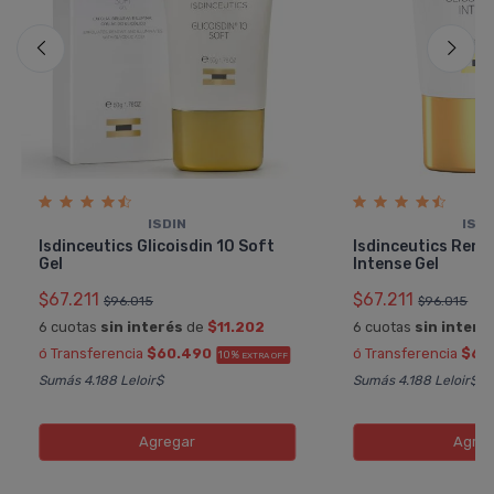
ISDIN
ISDI
Isdinceutics Glicoisdin 10 Soft
Isdinceutics Renew
Gel
Intense Gel
$67.211
$67.211
$96.015
$96.015
6 cuotas
sin interés
de
$11.202
6 cuotas
sin interé
ó Transferencia
$60.490
ó Transferencia
$60
10%
EXTRA OFF
Sumás 4.188 Leloir$
Sumás 4.188 Leloir$
Agregar
Agreg