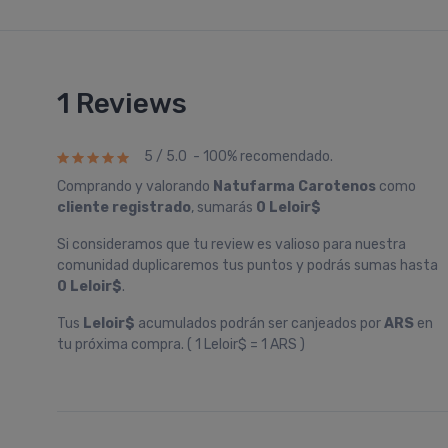
1 Reviews
5 / 5.0 - 100% recomendado.
Comprando y valorando
Natufarma Carotenos
como
cliente registrado
, sumarás
0 Leloir$
Si consideramos que tu review es valioso para nuestra
comunidad duplicaremos tus puntos y podrás sumas hasta
0 Leloir$
.
Tus
Leloir$
acumulados podrán ser canjeados por
ARS
en
tu próxima compra. ( 1 Leloir$ = 1 ARS )