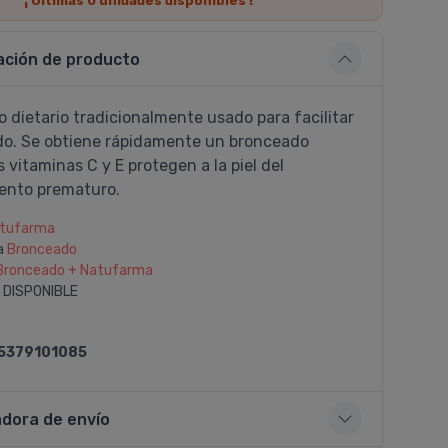
¡ Últimas
0
unidades disponibles !
ación de producto
 dietario tradicionalmente usado para facilitar
do. Se obtiene rápidamente un bronceado
s vitaminas C y E protegen a la piel del
ento prematuro.
tufarma
a
Bronceado
Bronceado + Natufarma
 DISPONIBLE
5379101085
adora de envío