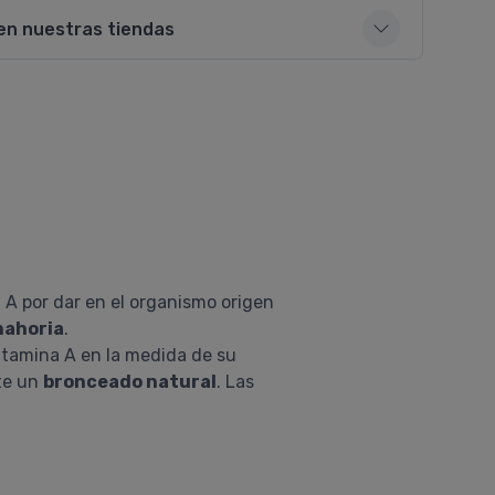
en nuestras tiendas
 A por dar en el organismo origen
nahoria
.
itamina A en la medida de su
nte un
bronceado natural
. Las