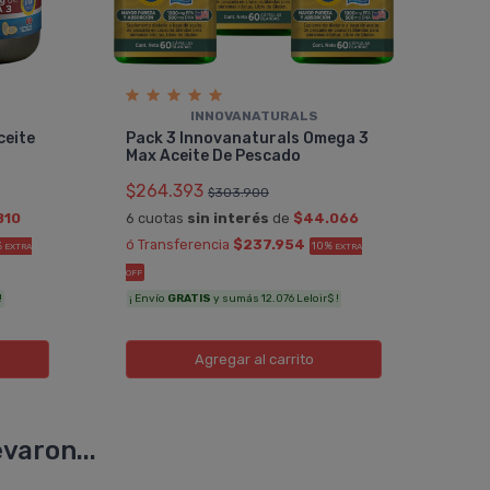
INNOVANATURALS
Pac
ceite
Pack 3 Innovanaturals Omega 3
Rg 
Max Aceite De Pescado
$23
$264.393
$303.900
6 cu
810
6 cuotas
sin interés
de
$44.066
ó Tr
ó Transferencia
$237.954
%
10%
EXTRA
EXTRA
OFF
OFF
¡ Env
!
¡ Envío
GRATIS
y sumás 12.076 Leloir$ !
Agregar
al carrito
varon...