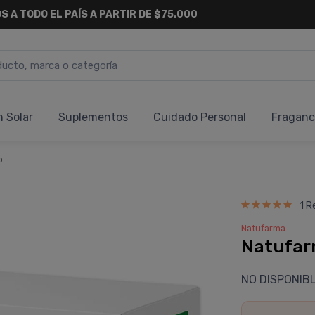
6 CUOTAS SIN INTERÉS
Y 18 CUOTAS FIJAS !
n Solar
Suplementos
Cuidado Personal
Fraganc
o
1 R
Natufarma
Natufar
NO DISPONIB