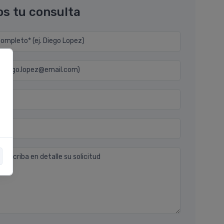
os tu consulta
mpleto* (ej. Diego Lopez)
j. diego.lopez@email.com)
n
 describa en detalle su solicitud