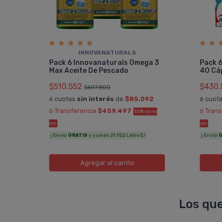
INNOVANATURALS
pa
Pack 6 Innovanaturals Omega 3
Pack 6
Max Aceite De Pescado
40 Cá
$510.552
$430.
$607.800
0
6 cuotas
sin interés
de
$85.092
6 cuot
RA OFF
ó Transferencia
$459.497
ó Tran
10%
EXTRA
OFF
OFF
¡ Envío
GRATIS
y sumás 21.922 Leloir$ !
¡ Envío
G
Agregar
al carrito
Los que