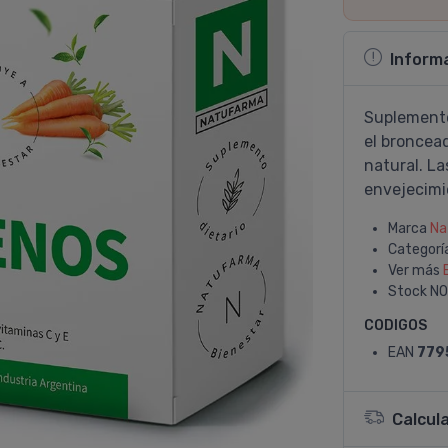
Inform
Suplemento
el broncea
natural. La
envejecimi
Marca
Na
Categorí
Ver más
Stock
NO
CODIGOS
EAN
779
Calcul