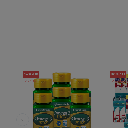
16%
30%
OFF
OFF
PACK x6
PACK x6
u.
u.