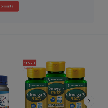
consulta
13%
16%
OFF
OF
PACK x3
PACK x6
u.
u.