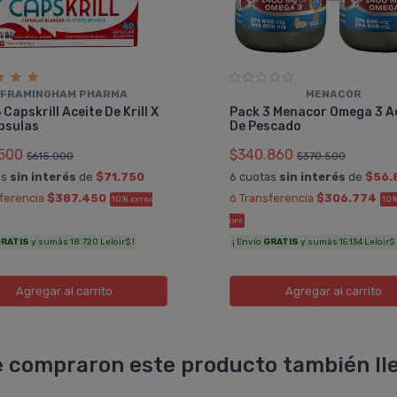
FRAMINGHAM PHARMA
MENACOR
 Capskrill Aceite De Krill X
Pack 3 Menacor Omega 3 A
psulas
De Pescado
500
$340.860
$615.000
$370.500
as
sin interés
de
$71.750
6 cuotas
sin interés
de
$56.
sferencia
$387.450
ó Transferencia
$306.774
10%
10
EXTRA
OFF
RATIS
y sumás 18.720 Leloir$ !
¡ Envío
GRATIS
y sumás 15.134 Leloir$ 
Agregar
al carrito
Agregar
al carrito
 compraron este producto también lle