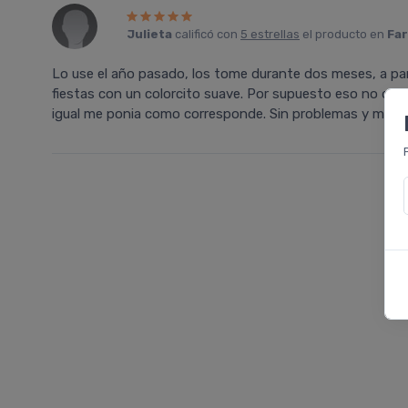
Julieta
calificó con
5 estrellas
el producto en
Far
Lo use el año pasado, los tome durante dos meses, a parti
fiestas con un colorcito suave. Por supuesto eso no quie
igual me ponia como corresponde. Sin problemas y muy fa