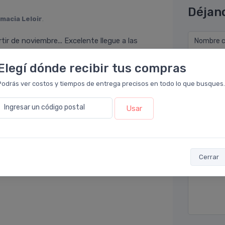
Déjan
macia Leloir
.
r de noviembre... Excelente llegue a las
Nombre co
re decir que no se deba usar protector solar,
cil de tomar. (un comprimido por dia)
Elegí dónde recibir tus compras
Email* (e
Podrás ver costos y tiempos de entrega precisos en todo lo que busques.
Teléfono
Ingresar un código postal
Usar
Ubicació
Cerrar
Por favor