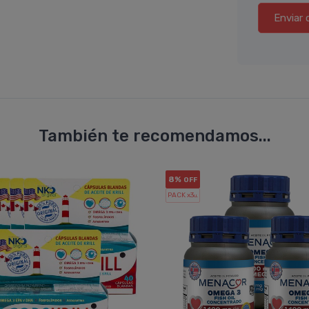
Enviar 
También te recomendamos...
8%
OFF
PACK x3
u.