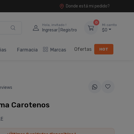
Donde está mi pedido?
0
Hola, invitado !
Mi carrito
Ingresar | Registro
$0
Ofertas
HOT
ias
Farmacia
Marcas
eviews
ma Carotenos
LE