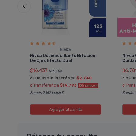
NIVEA
 Con
Nivea Desmaquillante Bifásico
Nivea 
De Ojos Efecto Dual
Cuida
$16.437
$6.78
$18.263
6 cuotas
sin interés
de
$2.740
6 cuot
A OFF
ó Transferencia
$14.793
ó Tran
10%
EXTRA OFF
Sumás 2.157 Leloir$
Sumás 1
Agregar
al carrito