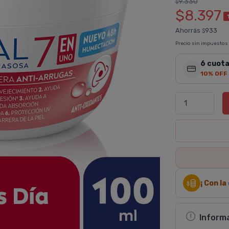
9.330
$
$8.397
Ahorrás
933
$
Precio sin impuestos
6 cuota
10% OFF
¡ Con l
Inform