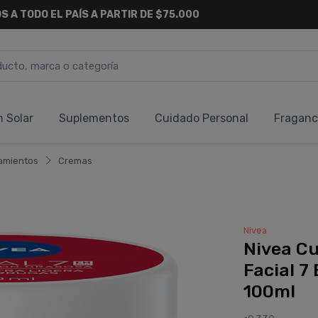
6 CUOTAS SIN INTERÉS
Y 18 CUOTAS FIJAS !
n Solar
Suplementos
Cuidado Personal
Fraganc
amientos
Cremas
Nivea
Nivea C
Facial 7 
100ml