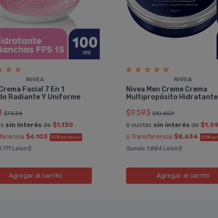
NIVEA
NIVEA
Crema Facial 7 En 1
Nivea Men Creme Crema
do Radiante Y Uniforme
Multipropósito Hidratante
1
$9.593
$7.534
$10.659
as
sin interés
de
$1.130
6 cuotas
sin interés
de
$1.5
sferencia
$6.103
ó Transferencia
$8.634
10%
10%
EXTRA OFF
EXT
.771 Leloir$
Sumás 1.884 Leloir$
Agregar
al carrito
Agregar
al carrito