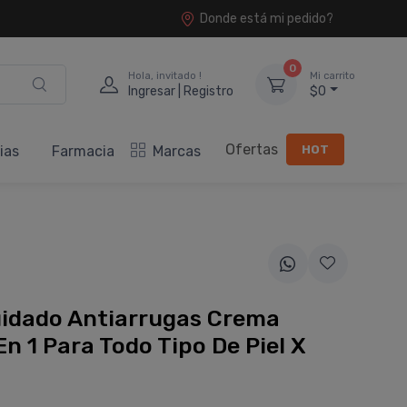
Donde está mi pedido?
0
Hola, invitado !
Mi carrito
Ingresar | Registro
$0
Ofertas
HOT
ias
Farmacia
Marcas
uidado Antiarrugas Crema
En 1 Para Todo Tipo De Piel X