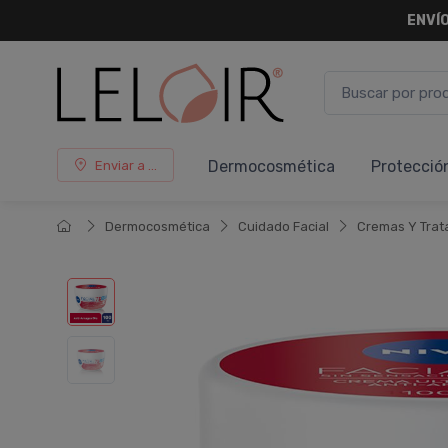
¡ HASTA 
Dermocosmética
Protecció
Enviar a ...
Dermocosmética
Cuidado Facial
Cremas Y Trat