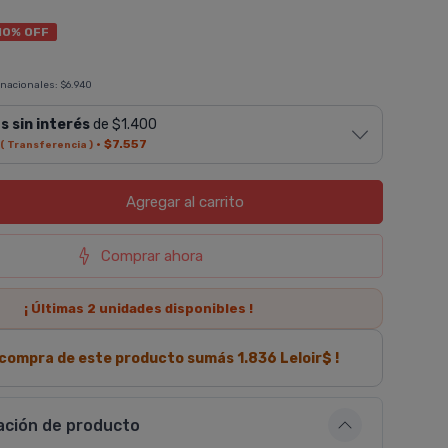
10% OFF
 nacionales:
$6.940
s sin interés
de $1.400
·
$7.557
( Transferencia )
Agregar
al carrito
Comprar ahora
¡ Últimas
2
unidades disponibles !
a compra de este producto sumás
1.836
Leloir$ !
ación de producto