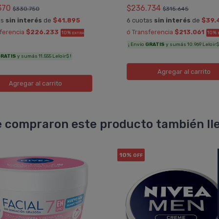
370
$236.734
$330.750
$315.645
as
sin interés
de
$41.895
6 cuotas
sin interés
de
$39.
sferencia
$226.233
ó Transferencia
$213.061
10%
10%
EXTRA
¡ Envío
GRATIS
y sumás 10.969 Leloir$
RATIS
y sumás 11.555 Leloir$ !
Agregar
al carrito
Agregar
al carrito
 compraron este producto también lle
10%
OFF