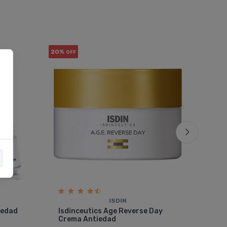
20%
20%
OFF
OF
ISDIN
Isd
iedad
Isdinceutics Age Reverse Day
Cre
Crema Antiedad