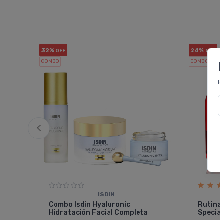
32%
24%
OFF
OFF
COMBO
COMBO
ISDIN
le
Combo Isdin Hyaluronic
Rutina
Hidratación Facial Completa
Specia