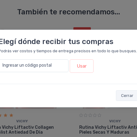
También te recomendamos...
25%
OFF
COMBO
Elegí dónde recibir tus compras
Podrás ver costos y tiempos de entrega precisos en todo lo que busques.
Ingresar un código postal
Usar
Cerrar
VICHY
VICHY
 Vichy Liftactiv Collagen
Rutina Vichy Liftactiv Ant
list Antiedad De Día
Pieles Secas Y Maduras