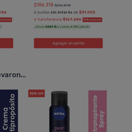
$18
$186.318
$232.898
6 cu
456
6 cuotas
sin interés
de
$31.053
ó Tr
ó Transferencia
$167.686
10%
EXTRA OFF
EXTRA OFF
¡ Env
 !
¡ Envío
GRATIS
y sumás 8.953 Leloir$ !
Agregar
al carrito
varon...
10%
30%
OFF
OF