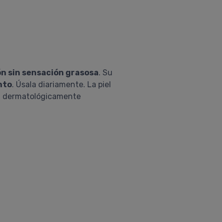
ón sin sensación grasosa
. Su
nto
. Úsala diariamente. La piel
stá dermatológicamente