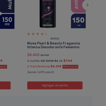
NIVEA
Niv
Nivea Pearl & Beauty Fragancia
Bla
Intensa Desodorante Femenino
$5.
$4.465
$4.961
6 cu
99
6 cuotas
sin interés
de
$744
ó Tr
ó Transferencia
$4.019
10%
RA OFF
EXTRA OFF
Sumás
Sumás 1.679 Leloir$
Agregar
al carrito