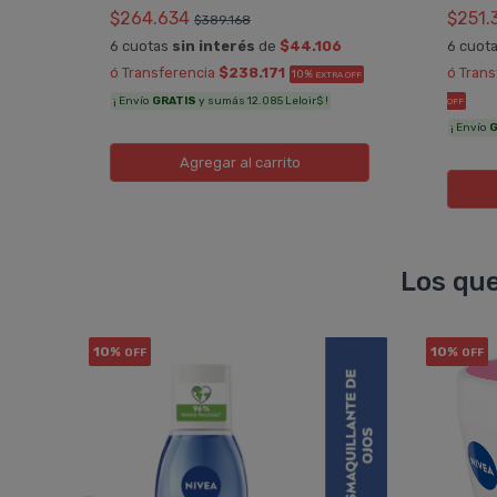
$264.634
$251.
$389.168
0
6 cuotas
sin interés
de
$44.106
6 cuot
RA
ó Transferencia
$238.171
ó Tran
10%
EXTRA OFF
¡ Envío
GRATIS
y sumás 12.085 Leloir$ !
OFF
¡ Envío
G
Agregar
al carrito
Los que
10%
10%
OFF
OFF