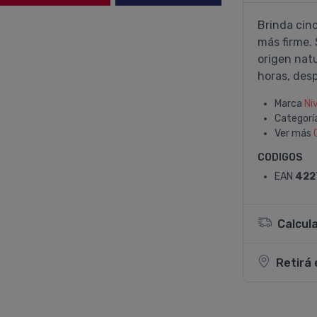
Brinda cinc
más firme.
origen natu
horas, des
Marca
Ni
Categorí
Ver más
CODIGOS
EAN
422
Calcul
Retirá 