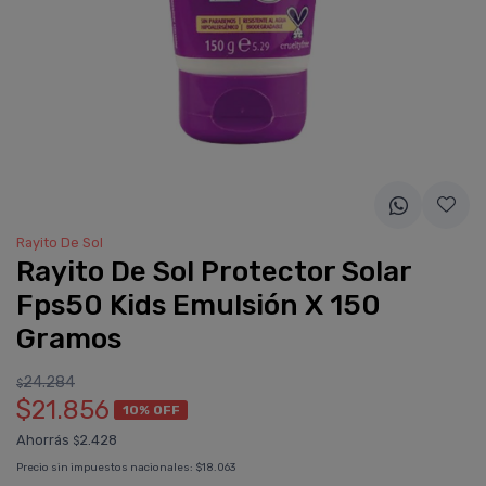
Rayito De Sol
Rayito De Sol Protector Solar
Fps50 Kids Emulsión X 150
Gramos
24.284
$
$21.856
10% OFF
Ahorrás
2.428
$
Precio sin impuestos nacionales:
$18.063