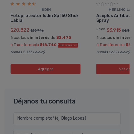
ISDIN
MERLINO LA
Fotoprotector Isdin Spf50 Stick
Aseplus Antibacte
Labial
Spray
$20.822
Desde
$3.915
$29.746
$4.35
6 cuotas
sin interés
de
$3.470
6 cuotas
sin interé
ó Transferencia
$18.740
ó Transferencia
$3.
10%
EXTRA OFF
Sumás 2.333 Leloir$
Sumás 1.657 Leloir$
Agregar
Ver opc
Déjanos tu consulta
Nombre completo* (ej. Diego Lopez)