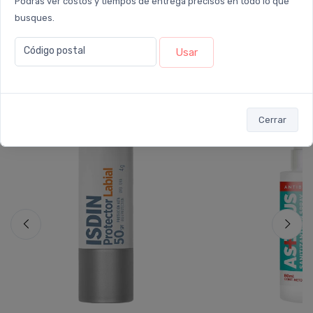
Podrás ver costos y tiempos de entrega precisos en todo lo que
busques.
Código postal
Usar
Los que compraron este producto
también llevaron...
Cerrar
30%
10%
OFF
OFF