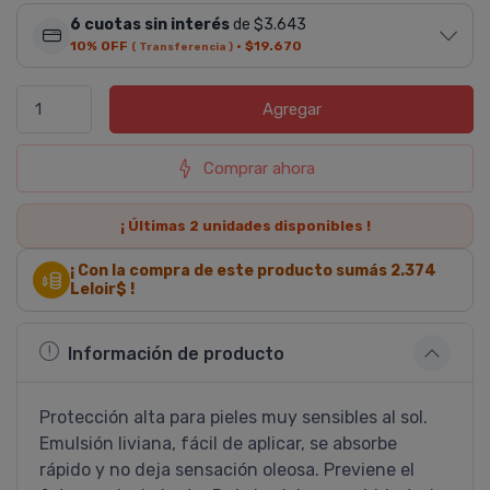
6 cuotas sin interés
de $3.643
10% OFF
·
$19.670
( Transferencia )
Agregar
Comprar ahora
¡ Últimas
2
unidades disponibles !
¡ Con la compra de este producto sumás
2.374
Leloir$ !
Información de producto
Protección alta para pieles muy sensibles al sol.
Emulsión liviana, fácil de aplicar, se absorbe
rápido y no deja sensación oleosa. Previene el