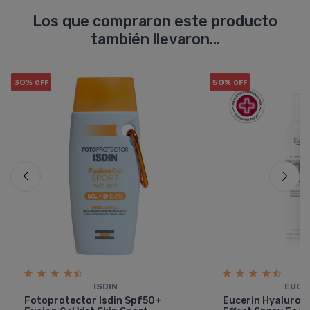
Los que compraron este producto
también llevaron...
30%
50%
OFF
OFF
ISDIN
EUCE
Fotoprotector Isdin Spf50+
Eucerin Hyaluron F