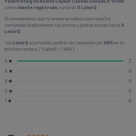
Penetrating Oil Aceite Capilar Cabello Dañado X 100ml
como
cliente registrado
, sumarás
0 Leloir$
Si consideramos que tu review es valioso para nuestra
comunidad duplicaremos tus puntos y podrás sumas hasta
0
Leloir$
.
Tus
Leloir$
acumulados podrán ser canjeados por
ARS
en tu
próxima compra. ( 1 Leloir$ = 1 ARS )
2
5
0
4
0
3
0
2
0
1