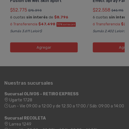
Fusion Gel Wet Skin Sport
Effect Spray Faci
$52.775
$22.558
$75.393
$45.115
6 cuotas
sin interés
de
$8.796
6 cuotas
sin interé
ó Transferencia
$47.498
ó Transferencia
$20
10%
EXTRA OFF
Sumás 3.611 Leloir$
Sumás 2.402 Leloir$
Agregar
Agre
Nuestras sucursales
Sucursal OLIVOS - RETIRO EXPRESS
Ugarte 1728
Lun - Vie 09:00 a 12:00 y de 12:30 a 17:00 / Sáb: 09:00 a 14:00
Sucursal RECOLETA
Larrea 1249