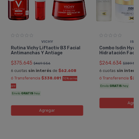
VICHY
ISDI
Rutina Vichy Liftactiv B3 Facial
Combo Isdin Hyal
Antimanchas Y Antiage
Hidratación Facia
$375.645
$264.634
$469.556
$389.168
6 cuotas
sin interés
de
$62.608
6 cuotas
sin interé
ó Transferencia
$338.081
ó Transferencia
$23
10%
EXTRA
Envío
GRATIS
hoy
OFF
Envío
GRATIS
hoy
Agreg
Agregar