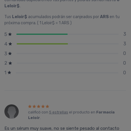
Leloir$
.
Tus
Leloir$
acumulados podrán ser canjeados por
ARS
en tu
próxima compra. ( 1 Leloir$ = 1 ARS )
3
5
3
4
0
3
0
2
0
1
calificó con
5 estrellas
el producto en
Farmacia
Leloir
.
Es un sérum muy suave, no se siente pesado al contacto