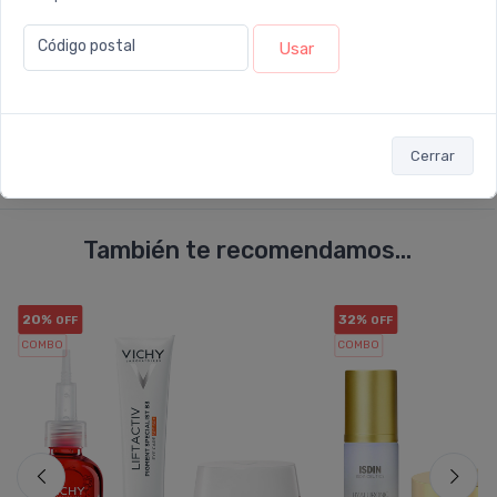
Código postal
Usar
Enviar consulta
Cerrar
También te recomendamos...
20%
32%
OFF
OFF
COMBO
COMBO