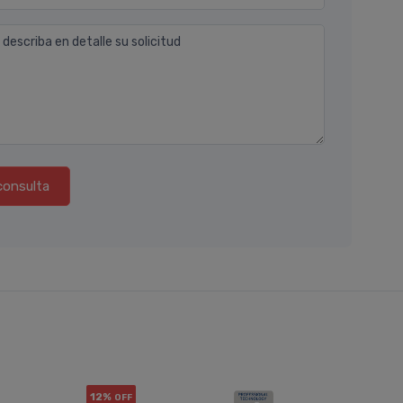
 describa en detalle su solicitud
consulta
12%
12%
OFF
OF