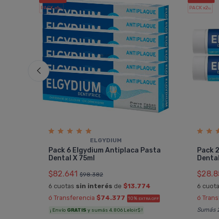
PACK x6
PACK x2
u.
u.
ELGYDIUM
Pack 6 Elgydium Antiplaca Pasta
Pack 2
Dental X 75ml
Dental
$82.641
$28.8
$98.382
OFF
6 cuotas
sin interés
de
$13.774
6 cuot
ó Transferencia
$74.377
ó Tran
10%
EXTRA OFF
Sumás 2
¡ Envío
GRATIS
y sumás 4.806 Leloir$ !