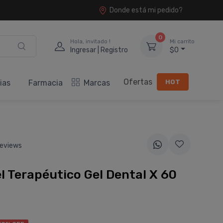
Donde está mi pedido?
0
Hola, invitado !
Mi carrito
Ingresar | Registro
$0
Ofertas
HOT
ias
Farmacia
Marcas
eviews
l Terapéutico Gel Dental X 60