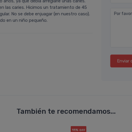
 años, ya que debia arreglarle unas caries.
 en las caries. Hicimos un tratamiento de 45
egular. No se debe enjuagar (en nuestro caso).
Por favor
rado en un niño pequeño.
Enviar 
También te recomendamos...
11%
OFF