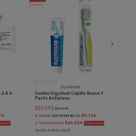
COMBO
COMBO
ELGYDIUM
Com
 2 A 6
Combo Elgydium Cepillo Suave Y
Y Ce
Pasta Antiplaca
$22
$22.593
$25.674
6 cu
74
6 cuotas
sin interés
de
$3.766
ó Tr
ó Transferencia
$20.334
10%
XTRA OFF
EXTRA OFF
Sumá
Sumás 2.404 Leloir$