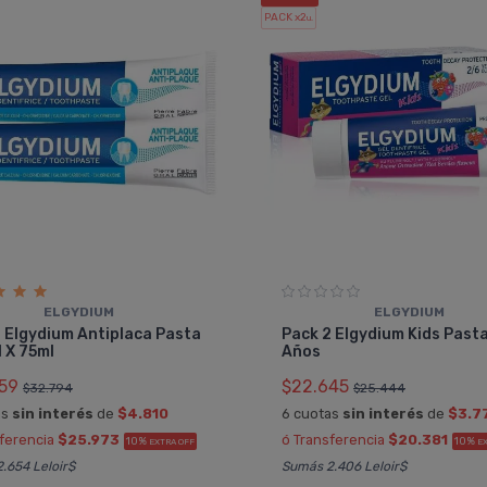
PACK x2
u.
ELGYDIUM
ELGYDIUM
 Elgydium Antiplaca Pasta
Pack 2 Elgydium Kids Pasta
 X 75ml
Años
59
$22.645
$32.794
$25.444
as
sin interés
de
$4.810
6 cuotas
sin interés
de
$3.7
sferencia
$25.973
ó Transferencia
$20.381
10%
10%
EXTRA OFF
E
.654 Leloir$
Sumás 2.406 Leloir$