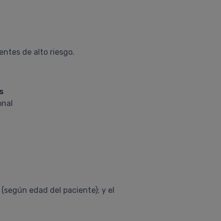
entes de alto riesgo.
s
onal
 (según edad del paciente); y el