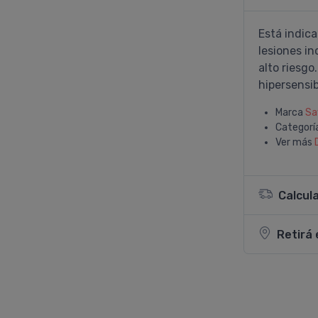
Está indica
lesiones in
alto riesgo
hipersensibi
Marca
Sa
Categorí
Ver más
Calcul
Retirá 