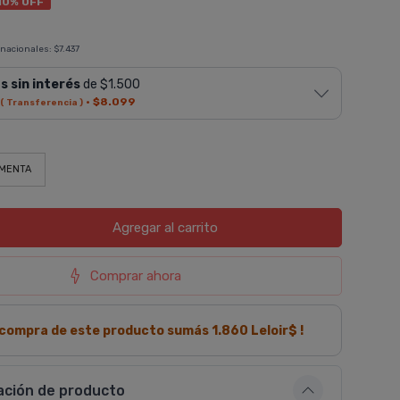
10% OFF
 nacionales:
$7.437
s sin interés
de $1.500
·
$8.099
( Transferencia )
MENTA
Agregar
al carrito
Comprar ahora
a compra de este producto sumás
1.860
Leloir$ !
ación de producto