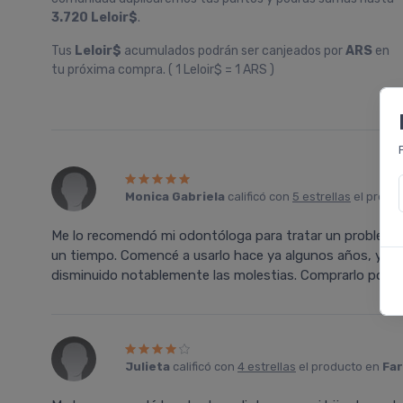
3.720 Leloir$
.
Tus
Leloir$
acumulados podrán ser canjeados por
ARS
en
tu próxima compra. ( 1 Leloir$ = 1 ARS )
Monica Gabriela
calificó con
5 estrellas
el produ
Me lo recomendó mi odontóloga para tratar un problema 
un tiempo. Comencé a usarlo hace ya algunos años, y m
disminuido notablemente las molestias. Comprarlo por l
Julieta
calificó con
4 estrellas
el producto en
Far