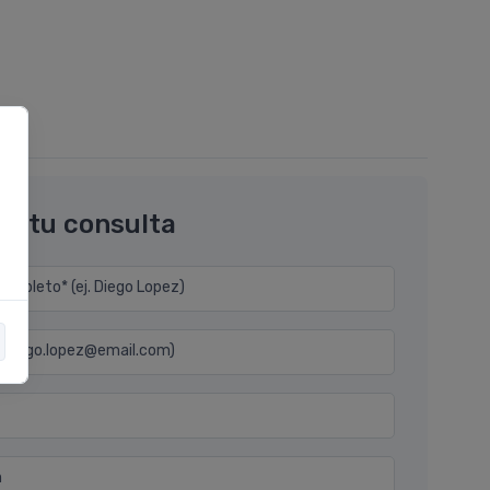
os tu consulta
mpleto* (ej. Diego Lopez)
j. diego.lopez@email.com)
n