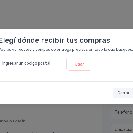
Elegí dónde recibir tus compras
Podrás ver costos y tiempos de entrega precisos en todo lo que busques.
Déjan
Ingresar un código postal
Usar
cto en
Farmacia Leloir
.
de hipersensibilidad que tengo desde hace
Nombre co
e dio muy buen resultado porque han
a página es sumamento sencillo y cómodo.
Cerrar
Email* (e
Teléfono
macia Leloir
.
Ubicació