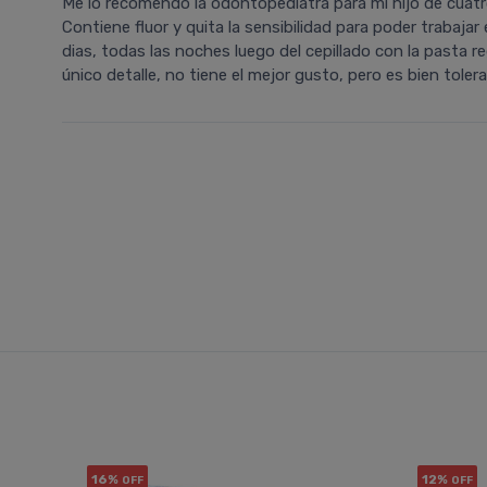
Me lo recomendó la odontopediatra para mi hijo de cuatro
Contiene fluor y quita la sensibilidad para poder trabajar
dias, todas las noches luego del cepillado con la pasta r
único detalle, no tiene el mejor gusto, pero es bien tole
16%
12%
OFF
OFF