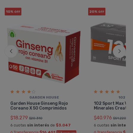
10%
20%
OFF
OFF
GARDEN HOUSE
102 PL
Garden House Ginseng Rojo
102 Sport Max Vit
Coreano X 50 Comprimidos
Minerales Creatin
$18.279
$40.976
$20.310
$51.220
6 cuotas
sin interés
de
$3.047
6 cuotas
sin interés
ó Transferencia
$16.451
ó Transferencia
$36.
10%
EXTRA OFF