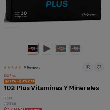
9 Reviews
102 Plus
-20%
HASTA
OFF
102 Plus Vitaminas Y Minerales
DESDE
19.835
$
10% OFF