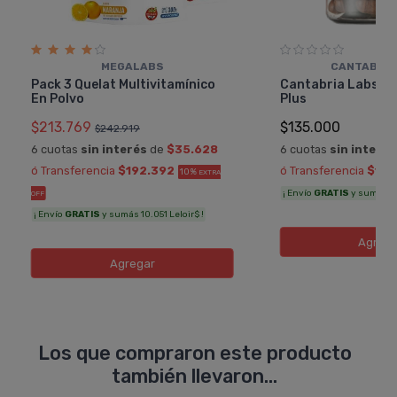
MEGALABS
CANTABRIA
Pack 3 Quelat Multivitamínico
Cantabria Labs He
En Polvo
Plus
$213.769
$135.000
$242.919
6 cuotas
sin interés
de
$35.628
6 cuotas
sin interés
ó Transferencia
$192.392
ó Transferencia
$121
10%
EXTRA
¡ Envío
GRATIS
y sumás 6.
OFF
¡ Envío
GRATIS
y sumás 10.051 Leloir$ !
Agreg
Agregar
Los que compraron este producto
también llevaron...