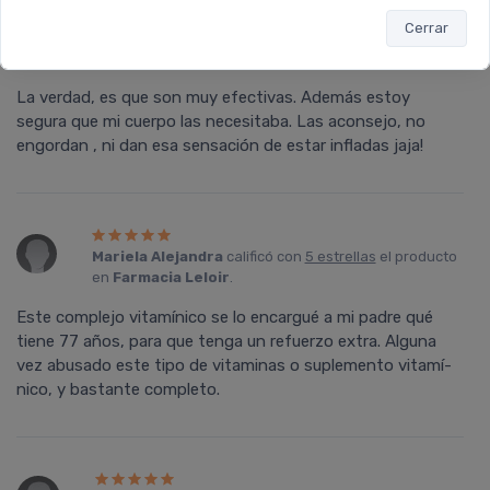
Cerrar
Diana
calificó con
5 estrellas
el producto en
Farmacia Leloir
.
La verdad, es que son muy efectivas. Además estoy
segura que mi cuerpo las necesitaba. Las aconsejo, no
engordan , ni dan esa sensación de estar infladas jaja!
Mariela Alejandra
calificó con
5 estrellas
el producto
en
Farmacia Leloir
.
Este complejo vitamí­nico se lo encargué a mi padre qué
tiene 77 años, para que tenga un refuerzo extra. Alguna
vez abusado este tipo de vitaminas o suplemento vitamí­
nico, y bastante completo.