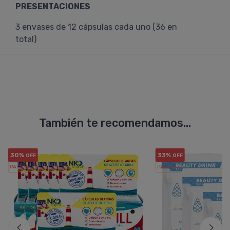
PRESENTACIONES
3 envases de 12 cápsulas cada uno (36 en
total)
También te recomendamos...
30%
33%
OFF
OFF
PACK x6
PACK x3
u.
u.