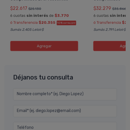
$22.617
$32.279
$25.130
$35.866
6 cuotas
sin interés
de
$3.770
6 cuotas
sin interé
ó Transferencia
$20.355
ó Transferencia
$29
10%
EXTRA OFF
Sumás 2.405 Leloir$
Sumás 2.791 Leloir$
Agregar
Agre
Déjanos tu consulta
Nombre completo* (ej. Diego Lopez)
Email* (ej. diego.lopez@email.com)
Teléfono