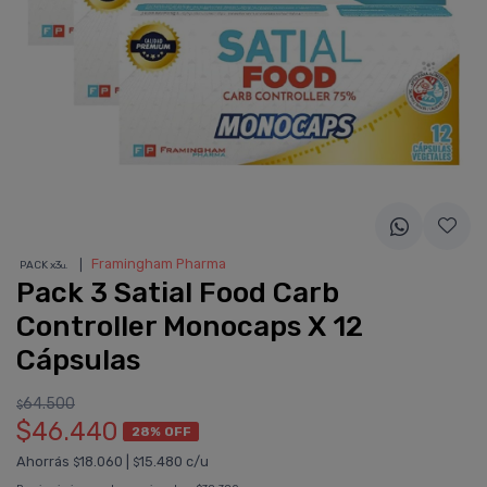
❘
Framingham Pharma
PACK x3
u.
Pack 3 Satial Food Carb
Controller Monocaps X 12
Cápsulas
64.500
$
$46.440
28% OFF
Ahorrás
18.060
|
15.480 c/u
$
$