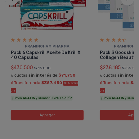
FRAMINGHAM PHARMA
FRAMINGHA
Pack 6 Capskrill Aceite De Krill X
Pack 3 Goodskin 
40 Cápsulas
Collagen Beauty 
$430.500
$238.185
$615.000
$355.50
6 cuotas
sin interés
de
$71.750
6 cuotas
sin interé
ó Transferencia
$387.450
ó Transferencia
$21
10%
EXTRA
OFF
OFF
¡ Envío
GRATIS
y sumás 18.720 Leloir$ !
¡ Envío
GRATIS
y sumás 11
Agregar
Agre