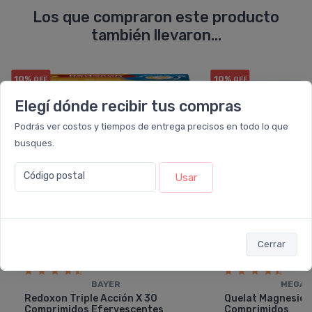
Los que compraron este producto
también llevaron...
10%
10%
OFF
OFF
Elegí dónde recibir tus compras
Podrás ver costos y tiempos de entrega precisos en todo lo que
busques.
Código postal
Usar
Cerrar
BAYER
MEGAL
Redoxon Triple Acción X 30
Quelat Magnesio 
Comprimidos Efervescentes
Comprimidos