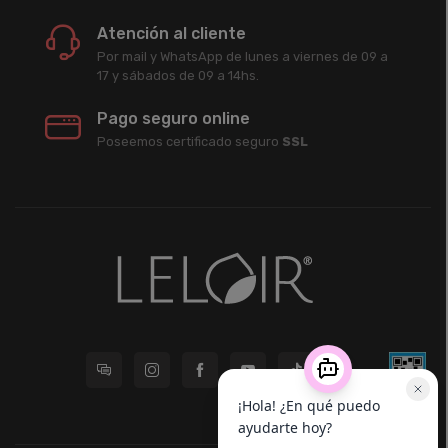
Atención al cliente
Por mail y WhatsApp de lunes a viernes de 09 a
17 y sábados de 09 a 14hs.
Pago seguro online
Poseemos certificado seguro
SSL