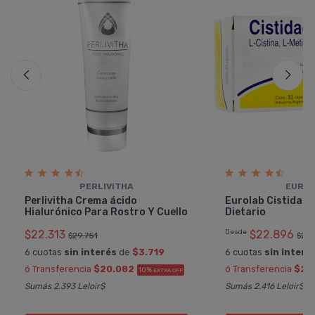
PERLIVITHA
EURO
Perlivitha Crema ácido
Eurolab Cistidac
Hialurónico Para Rostro Y Cuello
Dietario
$22.313
Desde
$22.896
$29.751
$28
6 cuotas
sin interés
de
$3.719
6 cuotas
sin interé
ó Transferencia
$20.082
ó Transferencia
$20
10%
EXTRA OFF
Sumás 2.393 Leloir$
Sumás 2.416 Leloir$