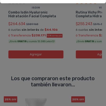
ISDIN
VIC
Combo Isdin Hyaluronic
Rutina Vichy Prot
Hidratación Facial Completa
Completa Hidrata
$264.634
$255.243
$389.168
$375.35
6 cuotas
sin interés
de
$44.106
6 cuotas
sin interé
ó Transferencia
$238.171
ó Transferencia
$22
10%
EXTRA OFF
¡ Envío
GRATIS
y sumás 12.085 Leloir$ !
¡ Envío
GRATIS
y sumás 11
Agregar
Agreg
Los que compraron este producto
también llevaron...
25%
20%
OFF
OFF