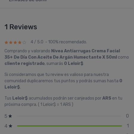
1 Reviews
4 / 5.0 - 100% recomendado.
Comprando y valorando
Nivea Antiarrugas Crema Facial
35+ De Dí­a Con Aceite De Argán Humectante X 50ml
como
cliente registrado
, sumarás
0 Leloir$
Si consideramos que tu review es valioso para nuestra
comunidad duplicaremos tus puntos y podrás sumas hasta
0
Leloir$
.
Tus
Leloir$
acumulados podrán ser canjeados por
ARS
en tu
próxima compra. ( 1 Leloir$ = 1 ARS )
0
5
1
4