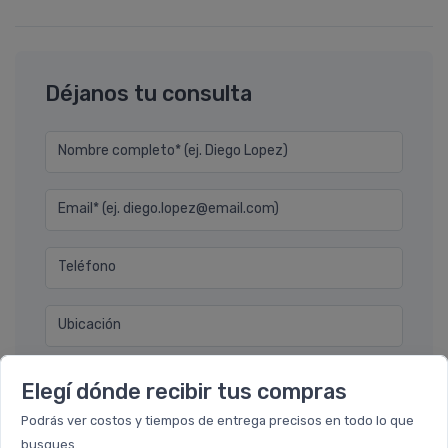
Déjanos tu consulta
Nombre completo* (ej. Diego Lopez)
Email* (ej. diego.lopez@email.com)
Teléfono
Ubicación
Por favor describa en detalle su solicitud
Elegí dónde recibir tus compras
Podrás ver costos y tiempos de entrega precisos en todo lo que
busques.