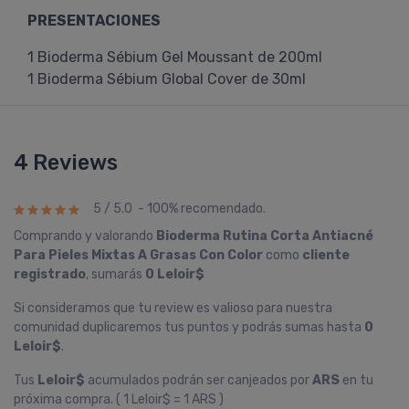
PRESENTACIONES
1 Bioderma Sébium Gel Moussant de 200ml
1 Bioderma Sébium Global Cover de 30ml
4 Reviews
5 / 5.0 - 100% recomendado.
Comprando y valorando
Bioderma Rutina Corta Antiacné
Para Pieles Mixtas A Grasas Con Color
como
cliente
registrado
, sumarás
0 Leloir$
Si consideramos que tu review es valioso para nuestra
comunidad duplicaremos tus puntos y podrás sumas hasta
0
Leloir$
.
Tus
Leloir$
acumulados podrán ser canjeados por
ARS
en tu
próxima compra. ( 1 Leloir$ = 1 ARS )