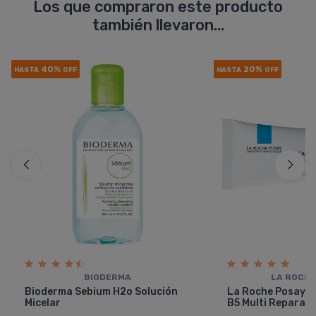
Los que compraron este producto
también llevaron...
40%
20%
HASTA
OFF
HASTA
OFF
BIODERMA
LA ROCHE
Bioderma Sebium H2o Solución
La Roche Posay C
Micelar
B5 Multi Reparad