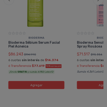
BIODERMA
BIODE
Bioderma Sébium Serum Facial
Bioderma Sensibi
Piel Acneica
Spray Rosácea
$86.243
$71.517
$114.990
$95.356
6 cuotas
sin interés
de
$14.374
6 cuotas
sin interé
ó Transferencia
$77.619
ó Transferencia
$64
10%
EXTRA OFF
Sumás 4.361 Leloir$
¡ Envío
GRATIS
y sumás 4.950 Leloir$ !
Agregar
Agre