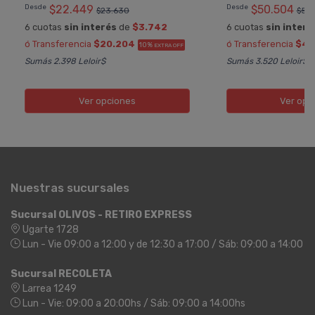
Desde
$22.449
Desde
$50.504
$23.630
$53.
6 cuotas
sin interés
de
$3.742
6 cuotas
sin interé
ó Transferencia
$20.204
ó Transferencia
$45
10%
EXTRA OFF
Sumás 2.398 Leloir$
Sumás 3.520 Leloir$
Ver opciones
Ver opc
Nuestras sucursales
Sucursal OLIVOS - RETIRO EXPRESS
Ugarte 1728
Lun - Vie 09:00 a 12:00 y de 12:30 a 17:00 / Sáb: 09:00 a 14:00
Sucursal RECOLETA
Larrea 1249
Lun - Vie: 09:00 a 20:00hs / Sáb: 09:00 a 14:00hs