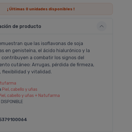
¡ Últimas
0
unidades disponibles !
ación de producto
emuestran que las isoflavonas de soja
s en genisteí­na, el ácido hialurónico y la
 contribuyen a combatir los signos del
ento cutáneo: Arrugas, pérdida de firmeza,
 flexibilidad y vitalidad.
tufarma
a
Piel, cabello y uñas
Piel, cabello y uñas + Natufarma
 DISPONIBLE
5379100064