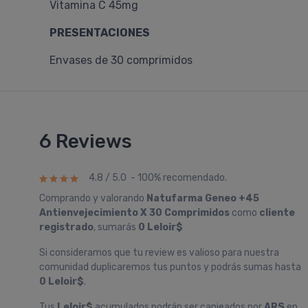
Vitamina C 45mg
PRESENTACIONES
Envases de 30 comprimidos
6 Reviews
4.8 / 5.0 - 100% recomendado.
Comprando y valorando
Natufarma Geneo +45
Antienvejecimiento X 30 Comprimidos
como
cliente
registrado
, sumarás
0 Leloir$
Si consideramos que tu review es valioso para nuestra
comunidad duplicaremos tus puntos y podrás sumas hasta
0 Leloir$
.
Tus
Leloir$
acumulados podrán ser canjeados por
ARS
en