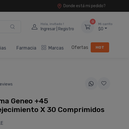
Donde está mi pedido?
0
Hola, invitado !
Mi carrito
Ingresar | Registro
$0
Ofertas
HOT
ias
Farmacia
Marcas
eviews
ma Geneo +45
ejecimiento X 30 Comprimidos
LE