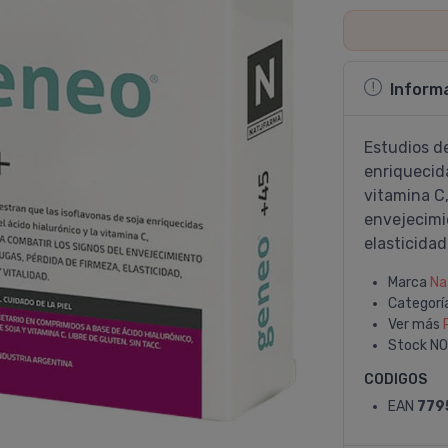
Inform
Estudios d
enriquecida
vitamina C,
envejecimi
elasticidad,
Marca
Na
Categorí
Ver más
Stock
NO
CODIGOS
EAN
779