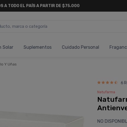
6 CUOTAS SIN INTERÉS
Y 18 CUOTAS FIJAS !
n Solar
Suplementos
Cuidado Personal
Fraganc
llo Y Uñas
6 R
Natufarma
Natufar
Antienv
NO DISPONIB