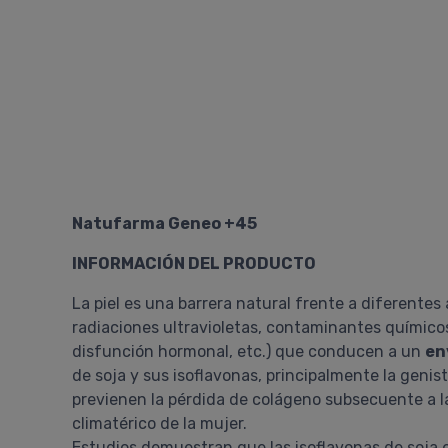
Natufarma Geneo +45
INFORMACIÓN DEL PRODUCTO
La piel es una barrera natural frente a diferente
radiaciones ultravioletas, contaminantes químicos 
disfunción hormonal, etc.) que conducen a un
en
de soja y sus isoflavonas, principalmente la geni
previenen la pérdida de colágeno subsecuente a l
climatérico de la mujer.
Estudios demuestran que las isoflavonas de soja e