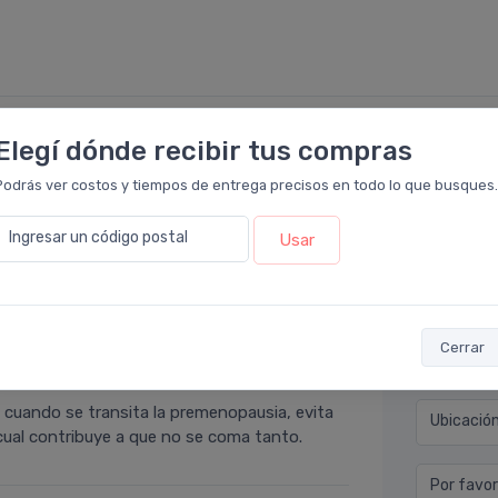
Elegí dónde recibir tus compras
Déjan
rmacia Leloir
.
Podrás ver costos y tiempos de entrega precisos en todo lo que busques.
piel. Noto el rostro más luminoso y las
Nombre co
Ingresar un código postal
Usar
r más resultados.
Email* (e
Cerrar
Teléfono
rmacia Leloir
.
n cuando se transita la premenopausia, evita
Ubicació
cual contribuye a que no se coma tanto.
Por favor