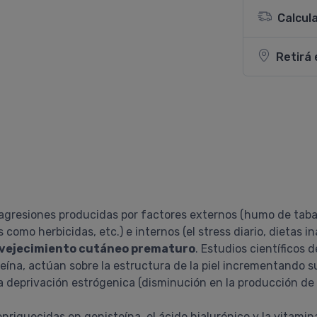
Calcul
Retirá 
s agresiones producidas por factores externos (humo de taba
como herbicidas, etc.) e internos (el stress diario, dietas
vejecimiento cutáneo prematuro
. Estudios científicos
steína, actúan sobre la estructura de la piel incrementando 
a deprivación estrógenica (disminución en la producción de 
nriquecidas en genisteína, el ácido hialurónico y la vitami