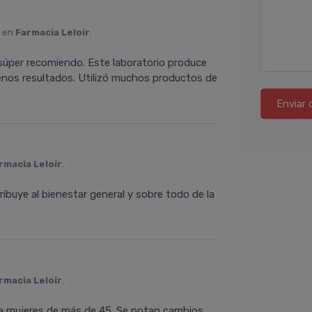
o en
Farmacia Leloir
.
súper recomiendo. Este laboratorio produce
enos resultados. Utilizó muchos productos de
Enviar 
rmacia Leloir
.
buye al bienestar general y sobre todo de la
rmacia Leloir
.
 mujeres de más de 45. Se notan cambios