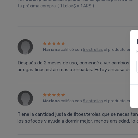
tu próxima compra. ( 1 Leloir$ = 1 ARS )
Mariana
calificó con
5 estrellas
el producto en
Fa
Después de 2 meses de uso, comencé a ver cambios en la 
arrugas finas están más atenuadas. Estoy ansiosa de ve
Mariana
calificó con
5 estrellas
el producto en
Fa
Tiene la cantidad justa de fitoesteroles que se necesita
los sofocos y ayuda a dormir mejor, menos ansiedad, lo 