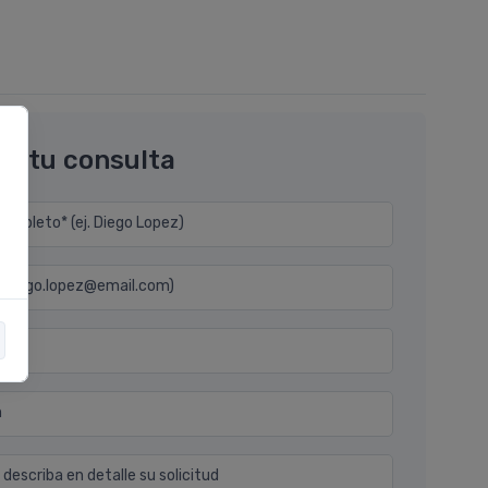
os tu consulta
mpleto* (ej. Diego Lopez)
j. diego.lopez@email.com)
n
 describa en detalle su solicitud