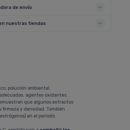
adora de envío
en nuestras tiendas
co, polución ambiental,
 inadecuadas, agentes oxidantes,
 demuestran que algunos extractos
su firmeza y densidad. También
estrógenos) en el período
na C, contribuyen a
combatir los