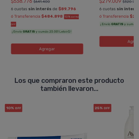
$538.776
$279.009
$641.400
$320.70
6 cuotas
sin interés
de
$89.796
6 cuotas
sin interé
ó Transferencia
$484.898
ó Transferencia
$25
10%
EXTRA
¡ Envío
GRATIS
y sumás 12
OFF
¡ Envío
GRATIS
y sumás 23.051 Leloir$ !
Agreg
Agregar
Los que compraron este producto
también llevaron...
10%
25%
OFF
OFF