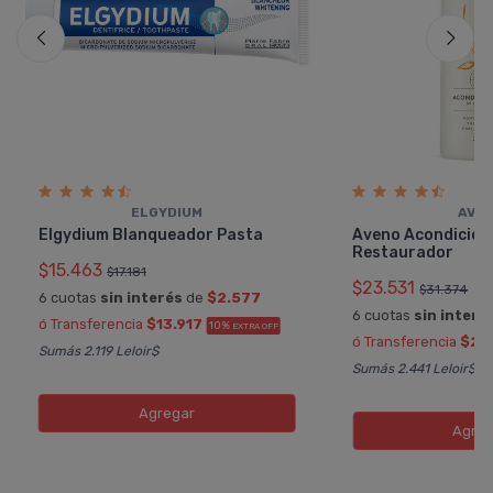
ELGYDIUM
AVE
Elgydium Blanqueador Pasta
Aveno Acondicio
Restaurador
$15.463
$17.181
$23.531
$31.374
6 cuotas
sin interés
de
$2.577
6 cuotas
sin interé
ó Transferencia
$13.917
10%
EXTRA OFF
ó Transferencia
$21.
Sumás 2.119 Leloir$
Sumás 2.441 Leloir$
Agregar
Agreg