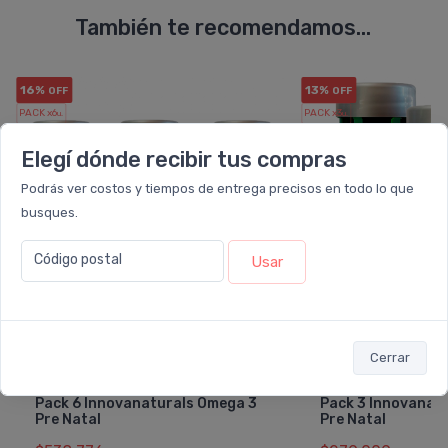
También te recomendamos...
16%
13%
OFF
OFF
PACK x6
PACK x3
u.
u.
Elegí dónde recibir tus compras
Podrás ver costos y tiempos de entrega precisos en todo lo que
busques.
Código postal
Usar
Cerrar
INNOVANATURALS
INNOVANA
Pack 6 Innovanaturals Omega 3
Pack 3 Innovanat
Pre Natal
Pre Natal