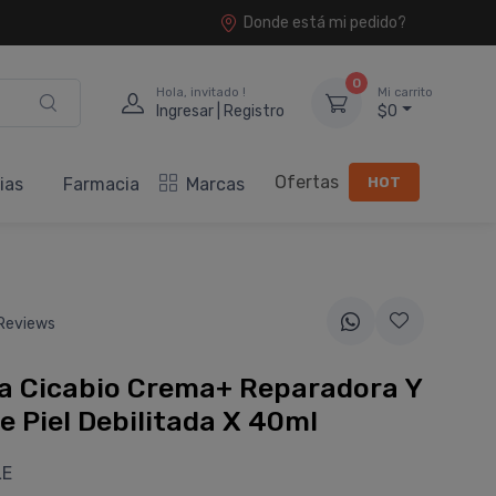
Donde está mi pedido?
0
Hola, invitado !
Mi carrito
Ingresar | Registro
$0
Ofertas
HOT
ias
Farmacia
Marcas
Reviews
a Cicabio Crema+ Reparadora Y
 Piel Debilitada X 40ml
LE