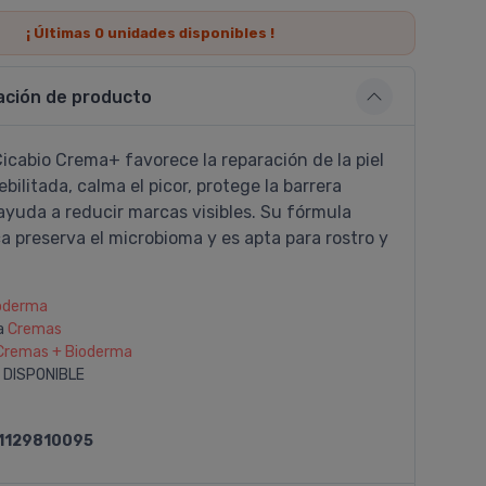
¡ Últimas
0
unidades disponibles !
ación de producto
icabio Crema+ favorece la reparación de la piel
ebilitada, calma el picor, protege la barrera
ayuda a reducir marcas visibles. Su fórmula
a preserva el microbioma y es apta para rostro y
oderma
a
Cremas
Cremas + Bioderma
 DISPONIBLE
1129810095