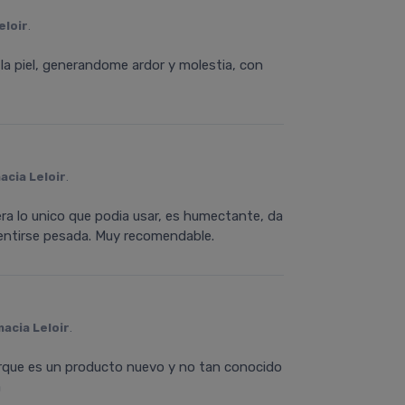
eloir
.
 la piel, generandome ardor y molestia, con
acia Leloir
.
 era lo unico que podia usar, es humectante, da
n sentirse pesada. Muy recomendable.
acia Leloir
.
porque es un producto nuevo y no tan conocido
a