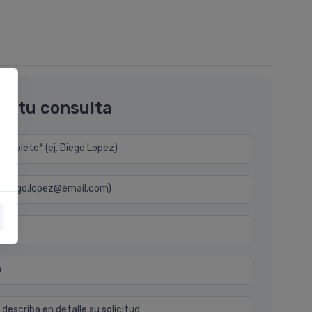
os tu consulta
mpleto* (ej. Diego Lopez)
j. diego.lopez@email.com)
n
 describa en detalle su solicitud