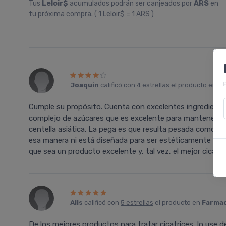
Tus
Leloir$
acumulados podrán ser canjeados por
ARS
en
tu próxima compra. ( 1 Leloir$ = 1 ARS )
Joaquin
calificó con
4 estrellas
el producto en
Fa
Cumple su propósito. Cuenta con excelentes ingredient
complejo de azúcares que es excelente para mantener la p
centella asiática. La pega es que resulta pesada como para
esa manera ni está diseñada para ser estéticamente agrad
que sea un producto excelente y, tal vez, el mejor cicatri
Alis
calificó con
5 estrellas
el producto en
Farmac
De los mejores productos para tratar cicatrices, lo use 