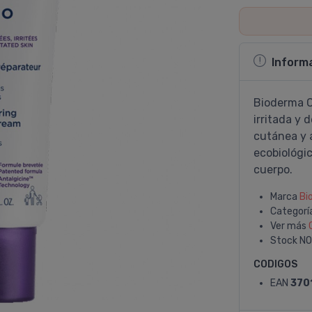
Inform
Bioderma C
irritada y d
cutánea y 
ecobiológic
cuerpo.
Marca
Bi
Categorí
Ver más
Stock
NO
CODIGOS
EAN
370