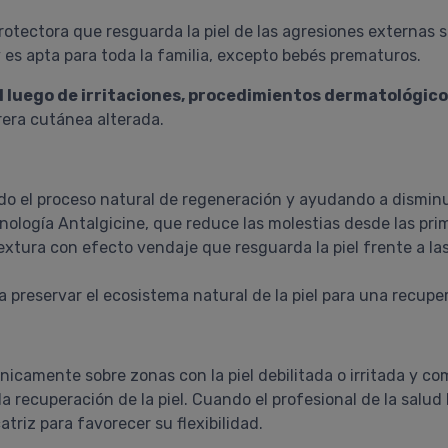
otectora que resguarda la piel de las agresiones externas si
 es apta para toda la familia, excepto bebés prematuros.
l luego de irritaciones, procedimientos dermatológico
rera cutánea alterada.
ndo el proceso natural de regeneración y ayudando a disminui
tecnología Antalgicine, que reduce las molestias desde las pr
xtura con efecto vendaje que resguarda la piel frente a la
preservar el ecosistema natural de la piel para una recup
 únicamente sobre zonas con la piel debilitada o irritada y
 recuperación de la piel. Cuando el profesional de la salud 
riz para favorecer su flexibilidad.