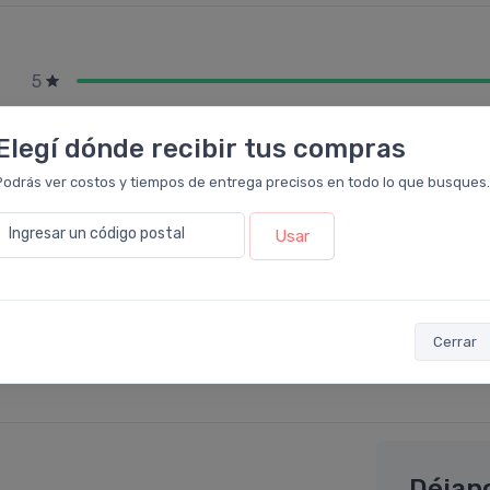
5
4
Elegí dónde recibir tus compras
3
Podrás ver costos y tiempos de entrega precisos en todo lo que busques.
2
1
Ingresar un código postal
Usar
Cerrar
Déjan