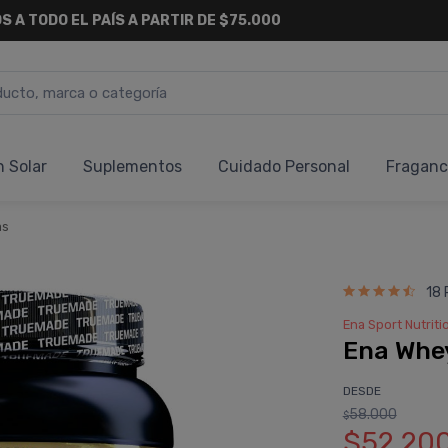
S A TODO EL PAÍS A PARTIR DE $75.000
n Solar
Suplementos
Cuidado Personal
Fraganc
as
18 
Ena Sport Nutriti
Ena Whey
DESDE
58.000
$
$52.20