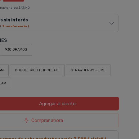
 nacionales:
$43.140
s sin interés
( Transferencia )
NES
930 GRAMOS
AM
DOUBLE RICH CHOCOLATE
STRAWBERRY - LIME
REAM
Agregar
al carrito
Comprar ahora