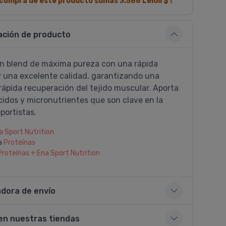
a compra de este producto sumás
3.588
Leloir$ !
ación de producto
n blend de máxima pureza con una rápida
y una excelente calidad, garantizando una
rápida recuperación del tejido muscular. Aporta
cidos y micronutrientes que son clave en la
portistas.
a Sport Nutrition
a
Proteí­nas
Proteí­nas + Ena Sport Nutrition
adora de envío
en nuestras tiendas