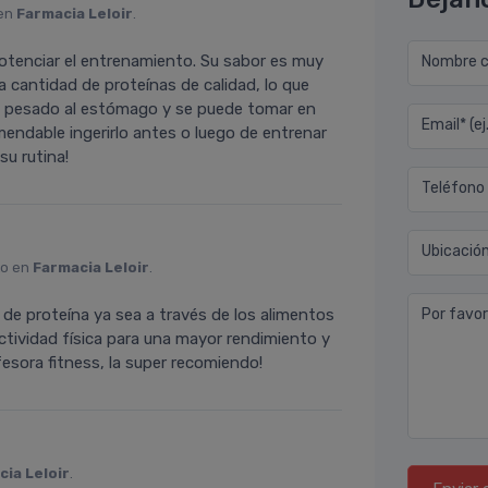
 en
Farmacia Leloir
.
otenciar el entrenamiento. Su sabor es muy
Nombre co
a cantidad de proteínas de calidad, lo que
ae pesado al estómago y se puede tomar en
Email* (e
endable ingerirlo antes o luego de entrenar
su rutina!
Teléfono
Ubicació
to en
Farmacia Leloir
.
 de proteína ya sea a través de los alimentos
Por favor
ctividad física para una mayor rendimiento y
esora fitness, la super recomiendo!
ia Leloir
.