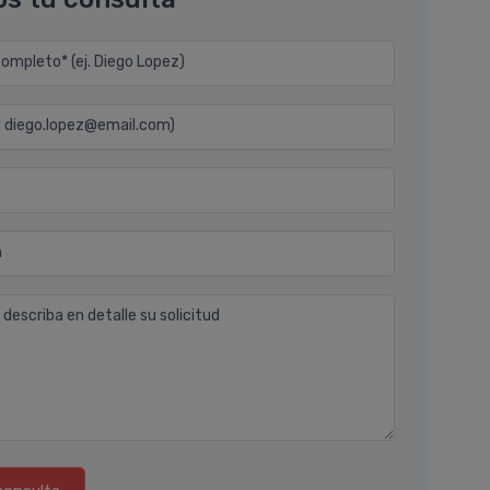
mpleto* (ej. Diego Lopez)
j. diego.lopez@email.com)
n
 describa en detalle su solicitud