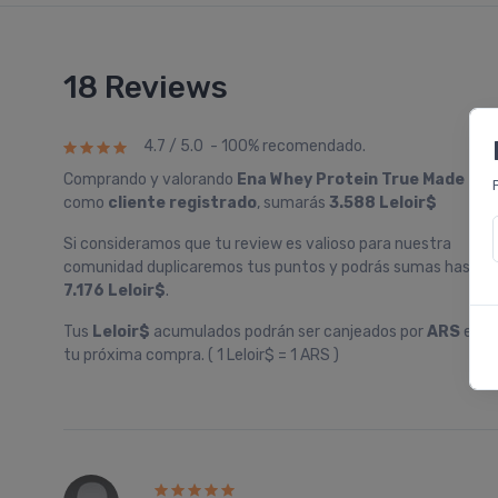
18 Reviews
4.7 / 5.0 - 100% recomendado.
Comprando y valorando
Ena Whey Protein True Made
como
cliente registrado
, sumarás
3.588 Leloir$
Si consideramos que tu review es valioso para nuestra
comunidad duplicaremos tus puntos y podrás sumas hasta
7.176 Leloir$
.
Tus
Leloir$
acumulados podrán ser canjeados por
ARS
en
tu próxima compra. ( 1 Leloir$ = 1 ARS )