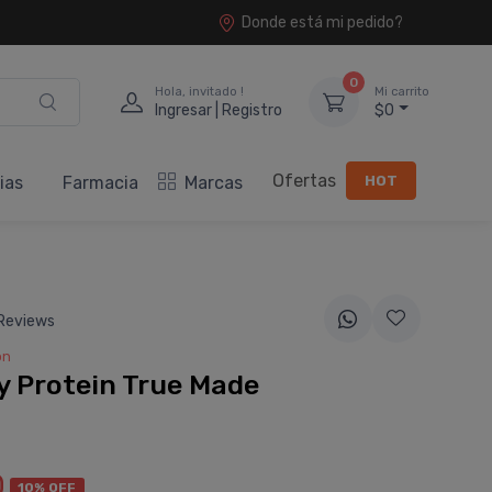
Donde está mi pedido?
0
Hola, invitado !
Mi carrito
Ingresar | Registro
$0
Ofertas
HOT
ias
Farmacia
Marcas
Reviews
on
 Protein True Made
0
10% OFF