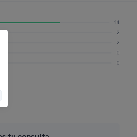
14
2
2
0
0
os tu consulta