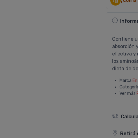
¡ Con l
Inform
Contiene u
absorción 
efectiva y 
los aminoá
dieta de de
Marca
En
Categorí
Ver más
Calcul
Retirá 