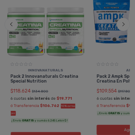
INNOVANATURALS
AMP
Pack 2 Innovanaturals Creatina
Pack 2 Ampk Spor
Special Nutrition
Creatina En Polvo
$118.624
$109.554
$134.800
$117.800
6 cuotas
sin interés
de
$19.771
6 cuotas
sin interé
ó Transferencia
$106.762
ó Transferencia
$98
10%
EXTRA
¡ Envío
GRATIS
y sumás 5
OFF
¡ Envío
GRATIS
y sumás 6.245 Leloir$ !
Agreg