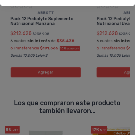
ABBOTT
ABBO
Pack 12 Pedialyte Suplemento
Pack 12 Pedialyte
Nutricional Manzana
Nutricional Uva
$212.628
$212.628
$238.908
$238.90
6 cuotas
sin interés
de
$35.438
6 cuotas
sin interé
ó Transferencia
$191.365
ó Transferencia
$19
10%
EXTRA OFF
Sumás 10.005 Leloir$
Sumás 10.005 Leloir$
Agregar
Agreg
Los que compraron este producto
también llevaron...
5%
17%
OFF
OFF