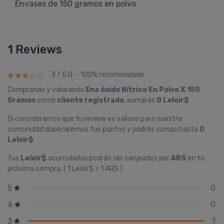
Envases de 150 gramos en polvo
1 Reviews
3 / 5.0 - 100% recomendado.
Comprando y valorando
Ena óxido Ní­trico En Polvo X 150
Gramos
como
cliente registrado
, sumarás
0 Leloir$
Si consideramos que tu review es valioso para nuestra
comunidad duplicaremos tus puntos y podrás sumas hasta
0
Leloir$
.
Tus
Leloir$
acumulados podrán ser canjeados por
ARS
en tu
próxima compra. ( 1 Leloir$ = 1 ARS )
0
5
0
4
1
3