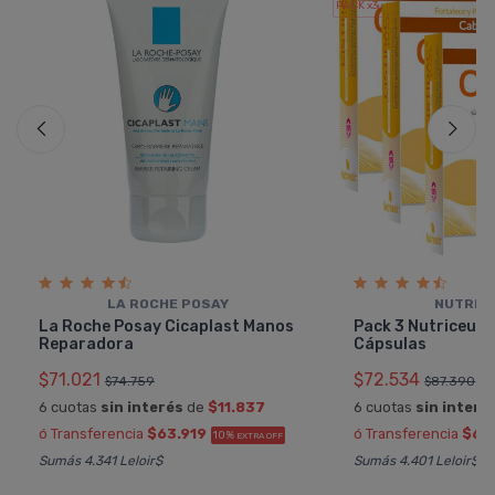
PACK x3
u.
LA ROCHE POSAY
NUTRIC
La Roche Posay Cicaplast Manos
Pack 3 Nutriceuti
Reparadora
Cápsulas
$71.021
$72.534
$74.759
$87.390
6 cuotas
sin interés
de
$11.837
6 cuotas
sin interé
ó Transferencia
$63.919
ó Transferencia
$65
10%
EXTRA OFF
Sumás 4.341 Leloir$
Sumás 4.401 Leloir$