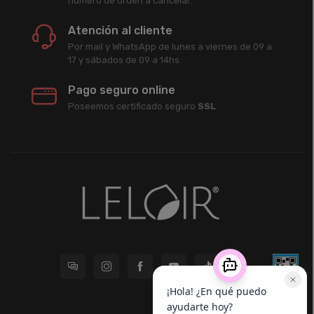
número de órden a cancelar.
Atención al cliente
Por mail y WhatsApp de lunes a viernes de 09 a
17 y sábados de 09 a 14hs.
Pago seguro online
Poseemos certificado seguro
SSL