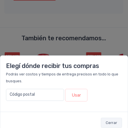
También te recomendamos...
11%
11%
OFF
OFF
PACK x12
PACK x12
u.
u.
Elegí dónde recibir tus compras
Podrás ver costos y tiempos de entrega precisos en todo lo que
busques.
Código postal
Usar
Cerrar