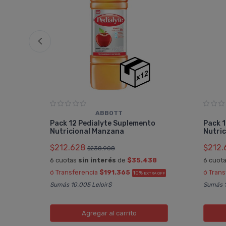
ABBOTT
Pack 12 Pedialyte Suplemento
Pack 1
Nutricional Manzana
Nutric
$212.628
$212.
$238.908
6 cuotas
sin interés
de
$35.438
6 cuot
A OFF
ó Transferencia
$191.365
ó Tran
10%
EXTRA OFF
Sumás 10.005 Leloir$
Sumás 1
Agregar
al carrito