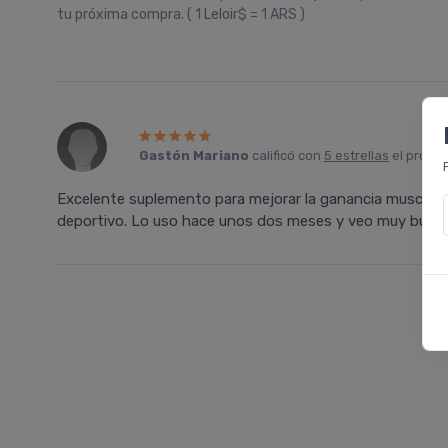
tu próxima compra. ( 1 Leloir$ = 1 ARS )
Gastón Mariano
calificó con
5 estrellas
el produ
Excelente suplemento para mejorar la ganancia muscular
deportivo. Lo uso hace unos dos meses y veo muy bueno