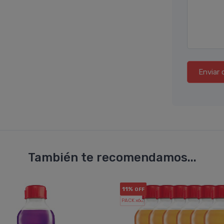
Enviar 
También te recomendamos...
11%
OFF
PACK x6
u.