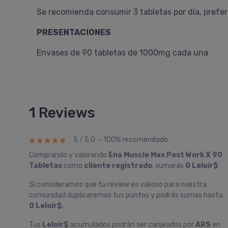
Se recomienda consumir 3 tabletas por día, prefe
PRESENTACIONES
Envases de 90 tabletas de 1000mg cada una
1 Reviews
5 / 5.0 - 100% recomendado.
Comprando y valorando
Ena Muscle Max Post Work X 90
Tabletas
como
cliente registrado
, sumarás
0 Leloir$
Si consideramos que tu review es valioso para nuestra
comunidad duplicaremos tus puntos y podrás sumas hasta
0 Leloir$
.
Tus
Leloir$
acumulados podrán ser canjeados por
ARS
en