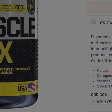
Inform
Favorece el
metabolismo
inmunológi
producción
óxido ní­tri
Marca
En
Categorí
Ver más
Stock
NO
CODIGOS
EAN
779