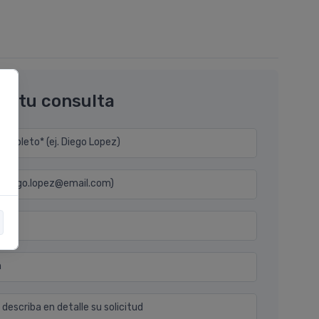
os tu consulta
mpleto* (ej. Diego Lopez)
j. diego.lopez@email.com)
n
 describa en detalle su solicitud