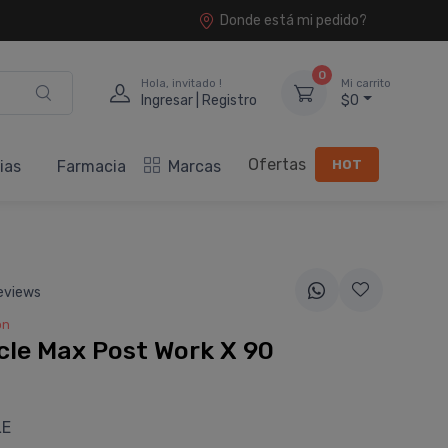
Donde está mi pedido?
0
Hola, invitado !
Mi carrito
Ingresar | Registro
$0
Ofertas
HOT
ias
Farmacia
Marcas
eviews
on
le Max Post Work X 90
s
LE