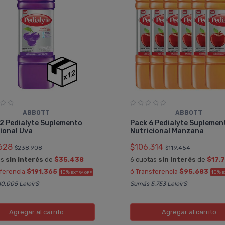
ABBOTT
ABBOTT
2 Pedialyte Suplemento
Pack 6 Pedialyte Suplemen
ional Uva
Nutricional Manzana
628
$106.314
$238.908
$119.454
as
sin interés
de
$35.438
6 cuotas
sin interés
de
$17.
sferencia
$191.365
ó Transferencia
$95.683
10%
10%
EXTRA OFF
E
0.005 Leloir$
Sumás 5.753 Leloir$
Agregar
al carrito
Agregar
al carrito