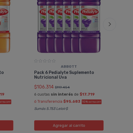
ABBOTT
Car
to
Pack 6 Pedialyte Suplemento
Sti
Nutricional Uva
$48
$106.314
$119.454
6 cu
719
6 cuotas
sin interés
de
$17.719
ó Tr
ó Transferencia
$95.683
10%
XTRA OFF
EXTRA OFF
Sumá
Sumás 5.753 Leloir$
Agregar
al carrito