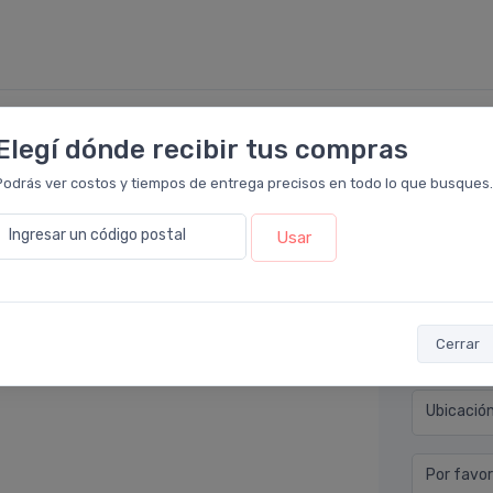
Elegí dónde recibir tus compras
Déjan
cto en
Farmacia Leloir
.
Podrás ver costos y tiempos de entrega precisos en todo lo que busques.
 y la definición con un buen entrenamiento
Nombre co
Ingresar un código postal
Usar
 resultados.
Email* (e
Cerrar
Teléfono
Ubicació
Por favor