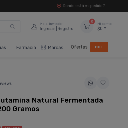
Donde está mi pedido?
0
Hola, invitado !
Mi carrito
Ingresar | Registro
$0
Ofertas
HOT
ias
Farmacia
Marcas
eviews
Glutamina Natural Fermentada
 200 Gramos