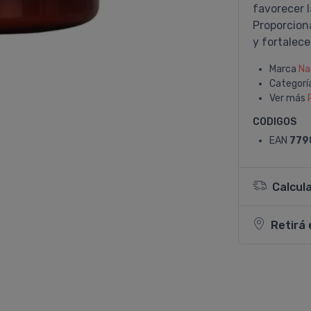
favorecer l
Proporciona
y fortalece
Marca
Na
Categorí
Ver más
CODIGOS
EAN
779
Calcul
Retirá 