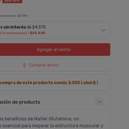
0
25% OFF
 nacionales:
$21.694
s sin interés
de $4.375
·
$23.625
( Transferencia )
Agregar
al carrito
Comprar ahora
a compra de este producto sumás
2.550
Leloir$ !
ación de producto
s beneficios de Natier Glutamina, un
 esencial para mejorar la estructura muscular y