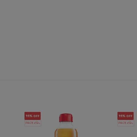
11%
11%
OFF
OFF
PACK x12
PACK x12
u.
u.