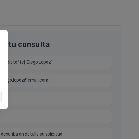
os tu consulta
mpleto* (ej. Diego Lopez)
j. diego.lopez@email.com)
n
 describa en detalle su solicitud