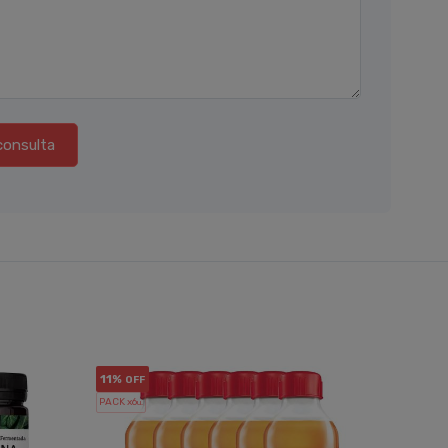
consulta
11%
11%
OFF
OF
PACK x6
PACK x6
u.
u.