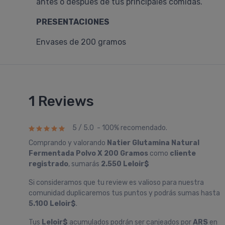
antes o después de tus principales comidas.
PRESENTACIONES
Envases de 200 gramos
1 Reviews
5 / 5.0 - 100% recomendado.
Comprando y valorando
Natier Glutamina Natural
Fermentada Polvo X 200 Gramos
como
cliente
registrado
, sumarás
2.550 Leloir$
Si consideramos que tu review es valioso para nuestra
comunidad duplicaremos tus puntos y podrás sumas hasta
5.100 Leloir$
.
Tus
Leloir$
acumulados podrán ser canjeados por
ARS
en