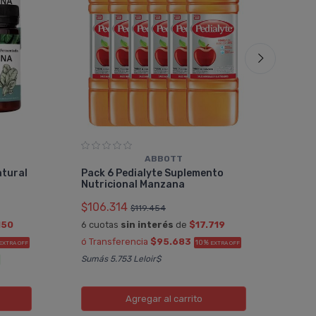
ABBOTT
Pac
atural
Pack 6 Pedialyte Suplemento
Nut
Nutricional Manzana
$10
$106.314
$119.454
6 cu
150
6 cuotas
sin interés
de
$17.719
ó Tr
ó Transferencia
$95.683
10%
EXTRA OFF
EXTRA OFF
Sumá
Sumás 5.753 Leloir$
Agregar
al carrito