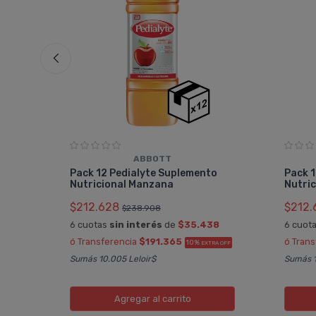
ABBOTT
ural
Pack 12 Pedialyte Suplemento
Pack 1
Nutricional Manzana
Nutric
$212.628
$212.
$238.908
6 cuotas
sin interés
de
$35.438
6 cuot
A OFF
ó Transferencia
$191.365
ó Tran
10%
EXTRA OFF
Sumás 10.005 Leloir$
Sumás 1
Agregar
al carrito