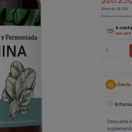
$26.25
Ahorrás
8.750
$
Precio sin impuestos
6 cuota
10% OFF
¡ Con l
Inform
Descubre lo
suplemento