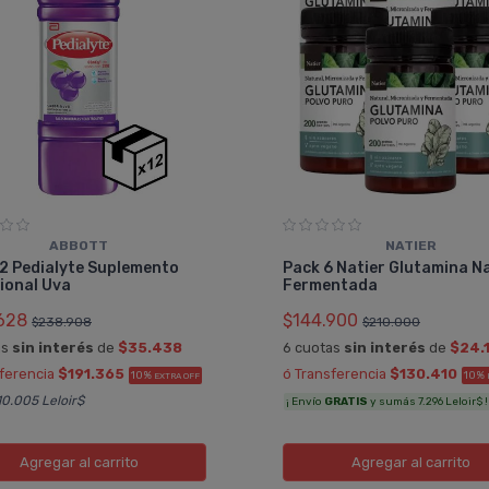
ABBOTT
NATIER
2 Pedialyte Suplemento
Pack 6 Natier Glutamina N
ional Uva
Fermentada
628
$144.900
$238.908
$210.000
as
sin interés
de
$35.438
6 cuotas
sin interés
de
$24.
sferencia
$191.365
ó Transferencia
$130.410
10%
10%
EXTRA OFF
0.005 Leloir$
¡ Envío
GRATIS
y sumás 7.296 Leloir$ !
Agregar
al carrito
Agregar
al carrito