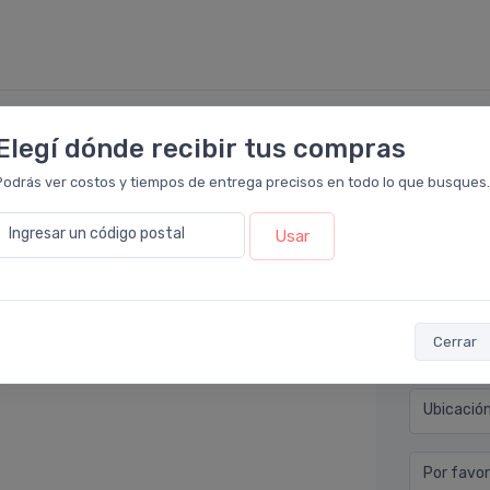
Elegí dónde recibir tus compras
Déjan
armacia Leloir
.
Podrás ver costos y tiempos de entrega precisos en todo lo que busques.
plemento para restaurar mi barrera
Nombre co
Ingresar un código postal
Usar
ado ningún síntoma adverso. Empecé tomando
Email* (e
Cerrar
Teléfono
Ubicació
Por favor