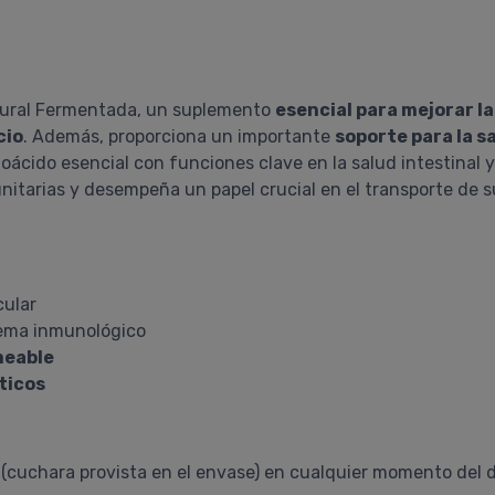
atural Fermentada, un suplemento
esencial para mejorar l
cio
. Además, proporciona un importante
soporte para la sa
oácido esencial con funciones clave en la salud intestinal 
itarias y desempeña un papel crucial en el transporte de s
cular
stema inmunológico
meable
ticos
 (cuchara provista en el envase) en cualquier momento del 