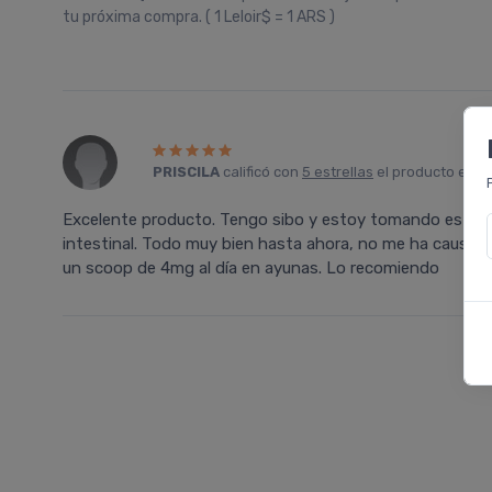
tu próxima compra. ( 1 Leloir$ = 1 ARS )
PRISCILA
calificó con
5 estrellas
el producto en
F
Excelente producto. Tengo sibo y estoy tomando este su
intestinal. Todo muy bien hasta ahora, no me ha caus
un scoop de 4mg al día en ayunas. Lo recomiendo