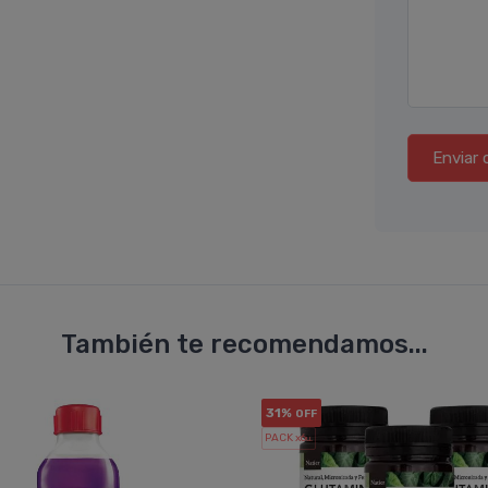
Enviar 
También te recomendamos...
31%
OFF
PACK x6
u.