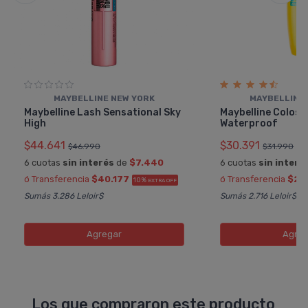
MAYBELLINE NEW YORK
MAYBELLINE
Maybelline Lash Sensational Sky
Maybelline Coloss
High
Waterproof
$44.641
$30.391
$46.990
$31.990
6 cuotas
sin interés
de
$7.440
6 cuotas
sin interé
ó Transferencia
$40.177
ó Transferencia
$27
10%
EXTRA OFF
Sumás 3.286 Leloir$
Sumás 2.716 Leloir$
Agregar
Agreg
Los que compraron este producto