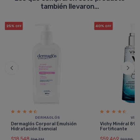
también llevaron...
25%
40%
OFF
OFF
DERMAGLÓS
VIC
Dermaglós Corporal Emulsión
Vichy Minéral 89
Hidratación Esencial
Fortificante
$18.548
$59.469
$24.731
$99.115