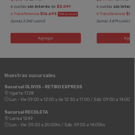
6 cuotas
sin interés
de
$3.091
6 cuotas
sin interé
ó Transferencia
$16.693
ó Transferencia
$53
10%
EXTRA OFF
Sumás 2.242 Leloir$
Sumás 3.879 Leloir$
Agregar
Agreg
Nuestras sucursales
Sucursal OLIVOS - RETIRO EXPRESS
Ugarte 1728
Lun - Vie 09:00 a 12:00 y de 12:30 a 17:00 / Sáb: 09:00 a 14:00
Sucursal RECOLETA
Larrea 1249
Lun - Vie: 09:00 a 20:00hs / Sáb: 09:00 a 14:00hs