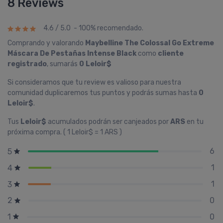
8 Reviews
4.6 / 5.0 - 100% recomendado.
Comprando y valorando
Maybelline The Colossal Go Extreme
Máscara De Pestañas Intense Black
como
cliente
registrado
, sumarás
0 Leloir$
Si consideramos que tu review es valioso para nuestra
comunidad duplicaremos tus puntos y podrás sumas hasta
0
Leloir$
.
Tus
Leloir$
acumulados podrán ser canjeados por
ARS
en tu
próxima compra. ( 1 Leloir$ = 1 ARS )
6
5
1
4
1
3
0
2
0
1