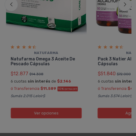
NATUFARMA
NATI
Natufarma Omega 3 Aceite De
Pack 3 Natier Alc
Pescado Cápsulas
Cápsulas
$12.877
$51.840
$14.308
$72.000
6 cuotas
sin interés
de
$2.146
6 cuotas
sin interé
ó Transferencia
$11.589
ó Transferencia
$46
10%
EXTRA OFF
Sumás 2.015 Leloir$
Sumás 3.574 Leloir$
Ver opciones
Agre