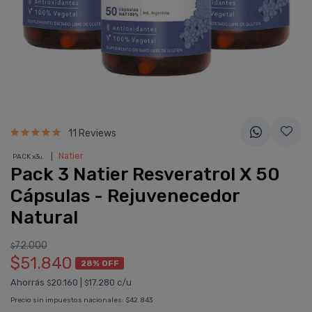
11 Reviews
❘
Natier
PACK x3
u.
Pack 3 Natier Resveratrol X 50
Cápsulas - Rejuvenecedor
Natural
72.000
$
$51.840
28% OFF
Ahorrás
20.160
|
17.280 c/u
$
$
Precio sin impuestos nacionales:
$42.843