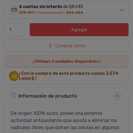
6 cuotas sin interés
de $8.640
10% OFF
·
$46.656
( Transferencia )
Agregar
Comprar ahora
¡ Últimas
3
unidades disponibles !
¡ Con la compra de este producto sumás
3.574
Leloir$ !
Información de producto
De origen 100% suizo, posee una potente
actividad antioxidante que ayuda a eliminar los
radicales libres que dañan las células en algunos