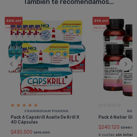
También te recomendamos...
30%
31%
OFF
OFF
PACK x6
PACK x6
u.
u.
FRAMINGHAM PHARMA
NATI
Pack 6 Capskrill Aceite De Krill X
Pack 6 Natier Glu
40 Cápsulas
$240.120
$348.00
$430.500
$615.000
6 cuotas
sin interé