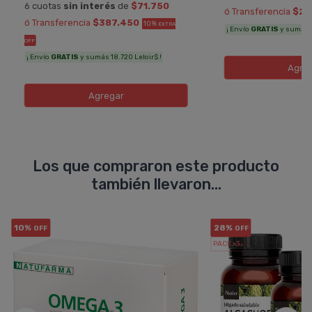
6 cuotas
sin interés
de
$71.750
ó Transferencia
$21
ó Transferencia
$387.450
10%
EXTRA
¡ Envío
GRATIS
y sumás 11
OFF
¡ Envío
GRATIS
y sumás 18.720 Leloir$ !
Agre
Agregar
Los que compraron este producto
también llevaron...
10%
28%
OFF
OFF
PACK x3
u.