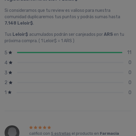
Si consideramos que tu review es valioso para nuestra
comunidad duplicaremos tus puntos y podrás sumas hasta
7.148 Leloir$
.
Tus
Leloir$
acumulados podrán ser canjeados por
ARS
en tu
próxima compra. ( 1 Leloir$ = 1 ARS )
11
5
0
4
0
3
0
2
0
1
calificó con
5 estrellas
el producto en
Farmacia