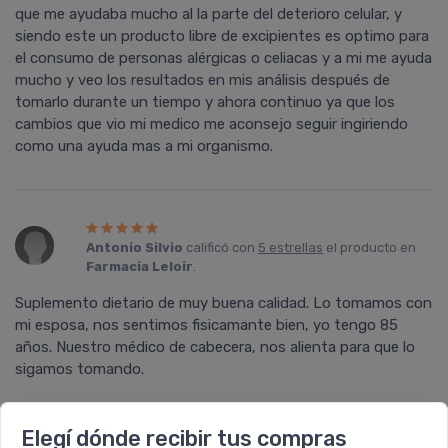
que me ayudaba mucho al la parte del deterioro celular, y
siendo este un producto libre de excipientes es optimo para
el consumo de personas alérgicas o celiacas y a mi me ayuda
mucho y veo los resultados en mis análisis después de
tomarlo durante un tiempo y ahora continuo ya que los
cambios que vio mi medico me aconsejo seguir ingiriendo
como una ayuda mas a mi organismo.
Antonio Silvio
calificó con
5 estrellas
el producto en
Farmacia Leloir
.
Suplemento dietario de muy buena calidad. Lo tomamos con
mi esposa, nos sentimos fisicamante bien, yo tengo 85
años. Nuestro médico de cabecera, nos alienta para que lo
sigamos tomando.
Elegí dónde recibir tus compras