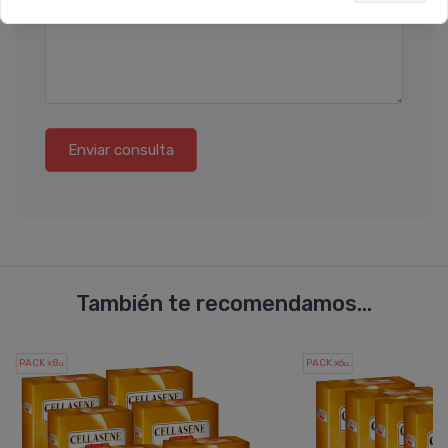
Enviar consulta
También te recomendamos...
PACK x8
PACK x6
u.
u.