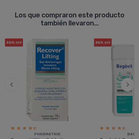
Los que compraron este producto
también llevaron...
30%
35%
OFF
OFF
PHARMATRIX
BAGÓ