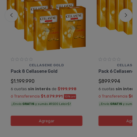
CELLASENE GOLD
CELLASEN
Pack 8 Cellasene Gold
Pack 6 Cellasene 
$1.199.990
$899.994
6 cuotas
sin interés
de
$199.998
6 cuotas
sin interé
ó Transferencia
$1.079.991
ó Transferencia
$80
10%
OFF
¡ Envío
GRATIS
y sumás 49.500 Leloir$ !
¡ Envío
GRATIS
y sumás 3
Agregar
Agre