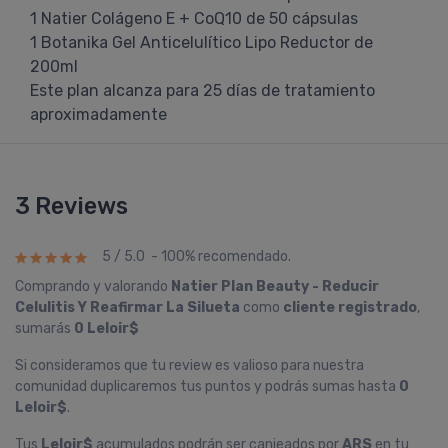
1 Natier Colágeno E + CoQ10 de 50 cápsulas
1 Botanika Gel Anticelulítico Lipo Reductor de
200ml
Este plan alcanza para 25 días de tratamiento
aproximadamente
3 Reviews
5 / 5.0 - 100% recomendado.
Comprando y valorando
Natier Plan Beauty - Reducir
Celulitis Y Reafirmar La Silueta
como
cliente registrado
,
sumarás
0 Leloir$
Si consideramos que tu review es valioso para nuestra
comunidad duplicaremos tus puntos y podrás sumas hasta
0
Leloir$
.
Tus
Leloir$
acumulados podrán ser canjeados por
ARS
en tu