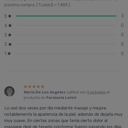
próxima compra. ( 1 Leloir$ = 1 ARS )
3
5
0
4
0
3
0
2
0
1
María De Los ángeles
calificó con
5 estrellas
el
producto en
Farmacia Leloir
.
Lo usé dos veces por día mediante masaje y mejora
notablemente la apariencia de la piel, además de dejarla muy
muy suave. En ciertas zonas que tenía cierto dolor al
masajear dejé de tenerlo conforme fueron pasando los días