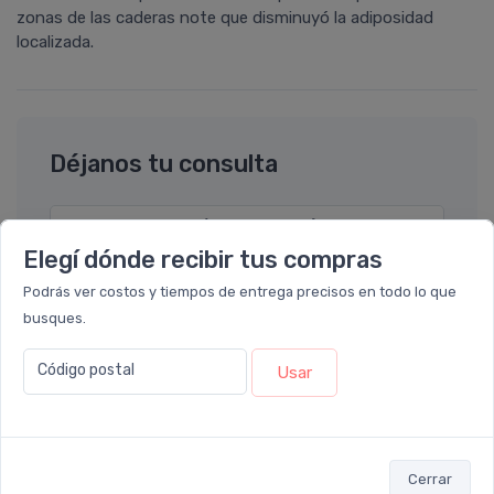
zonas de las caderas note que disminuyó la adiposidad
localizada.
Déjanos tu consulta
Nombre completo* (ej. Diego Lopez)
Elegí dónde recibir tus compras
Email* (ej. diego.lopez@email.com)
Podrás ver costos y tiempos de entrega precisos en todo lo que
busques.
Teléfono
Código postal
Usar
Ubicación
Cerrar
Por favor describa en detalle su solicitud