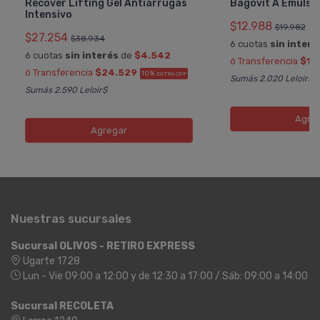
Recover Lifting Gel Antiarrugas
Bagóvit A Emulsi
Intensivo
$12.988
$19.982
$27.254
$38.934
6 cuotas
sin interé
6 cuotas
sin interés
de
$4.542
ó Transferencia
$11
ó Transferencia
$24.529
10%
EXTRA OFF
Sumás 2.020 Leloir$
Sumás 2.590 Leloir$
Agre
Agregar
Nuestras sucursales
Sucursal OLIVOS - RETIRO EXPRESS
Ugarte 1728
Lun - Vie 09:00 a 12:00 y de 12:30 a 17:00 / Sáb: 09:00 a 14:00
Sucursal RECOLETA