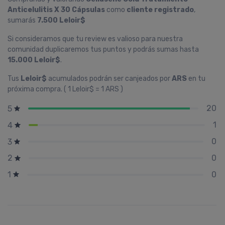
Anticelulitis X 30 Cápsulas
como
cliente registrado
,
sumarás
7.500 Leloir$
Si consideramos que tu review es valioso para nuestra
comunidad duplicaremos tus puntos y podrás sumas hasta
15.000 Leloir$
.
Tus
Leloir$
acumulados podrán ser canjeados por
ARS
en tu
próxima compra. ( 1 Leloir$ = 1 ARS )
20
5
1
4
0
3
0
2
0
1