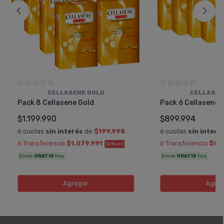
CELLASENE GOLD
CELLASEN
Pack 8 Cellasene Gold
Pack 6 Cellasene 
$1.199.990
$899.994
6 cuotas
sin interés
de
$199.998
6 cuotas
sin interé
ó Transferencia
$1.079.991
ó Transferencia
$80
10%
OFF
Envío
GRATIS
hoy
Envío
GRATIS
hoy
Agregar
Agreg