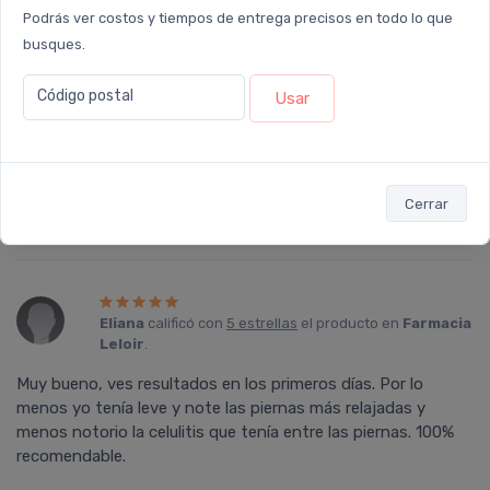
Podrás ver costos y tiempos de entrega precisos en todo lo que
busques.
Código postal
Usar
Silvana
calificó con
5 estrellas
el producto en
Farmacia Leloir
.
No solo reduce la celulitis, en mi caso particular es excelente
para varices e hinchazón de piernas y dolores. Desaparecen
Cerrar
por completo. Piernas sanas con cellasene.
Eliana
calificó con
5 estrellas
el producto en
Farmacia
Leloir
.
Muy bueno, ves resultados en los primeros días. Por lo
menos yo tenía leve y note las piernas más relajadas y
menos notorio la celulitis que tenía entre las piernas. 100%
recomendable.