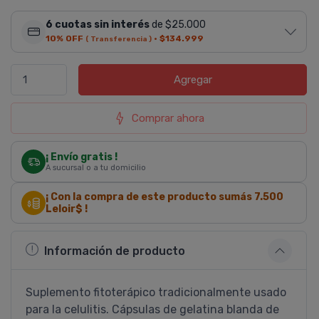
6 cuotas sin interés
de $25.000
10% OFF
·
$134.999
( Transferencia )
Agregar
Comprar ahora
¡ Envío gratis !
A sucursal o a tu domicilio
¡ Con la compra de este producto sumás
7.500
Leloir$ !
Información de producto
Suplemento fitoterápico tradicionalmente usado
para la celulitis. Cápsulas de gelatina blanda de