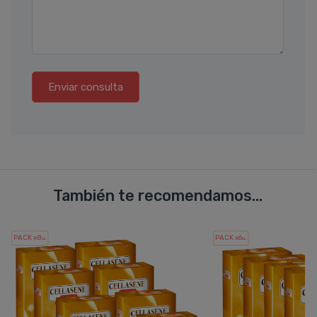
Enviar consulta
También te recomendamos...
PACK x8
PACK x6
u.
u.