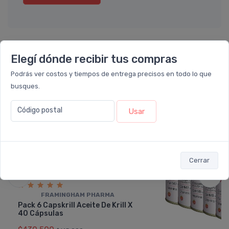
Elegí dónde recibir tus compras
También te recomendamos...
Podrás ver costos y tiempos de entrega precisos en todo lo que
busques.
30%
21%
OFF
OFF
Código postal
Usar
PACK x6
PACK x6
u.
u.
Cerrar
FRAMINGHAM PHARMA
Pack 6 Capskrill Aceite De Krill X
40 Cápsulas