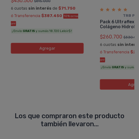
$430.500
$615.000
6 cuotas
sin interés
de
$71.750
TRB PH
ó Transferencia
$387.450
10%
EXTRA
Pack 6 Ultraflex
OFF
Colágeno Hidroliz
¡ Envío
GRATIS
y sumás 18.720 Leloir$ !
$260.700
$330.00
6 cuotas
sin interé
Agregar
ó Transferencia
$23
OFF
¡ Envío
GRATIS
y sumás 11
Agre
Los que compraron este producto
también llevaron...