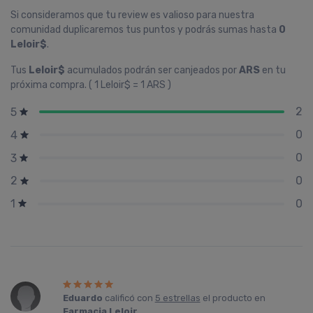
Si consideramos que tu review es valioso para nuestra
comunidad duplicaremos tus puntos y podrás sumas hasta
0
Leloir$
.
Tus
Leloir$
acumulados podrán ser canjeados por
ARS
en tu
próxima compra. ( 1 Leloir$ = 1 ARS )
2
5
0
4
0
3
0
2
0
1
Eduardo
calificó con
5 estrellas
el producto en
Farmacia Leloir
.