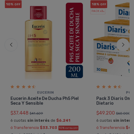
10%
18%
OFF
OFF
PACK x3
u.
EUCERIN
POE
Eucerin Aceite De Ducha Ph5 Piel
Pack 3 Diaris Om
Seca Y Sensible
Dietario
$37.448
$49.200
$41.609
$60.000
6 cuotas
sin interés
de
$6.241
6 cuotas
sin interé
ó Transferencia
$33.703
ó Transferencia
$44
10%
EXTRA OFF