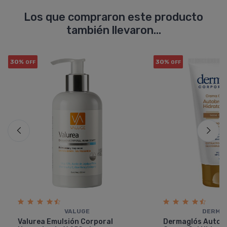
Los que compraron este producto
también llevaron...
30%
30%
OFF
OFF
VALUGE
DERMA
Valurea Emulsión Corporal
Dermaglós Autob