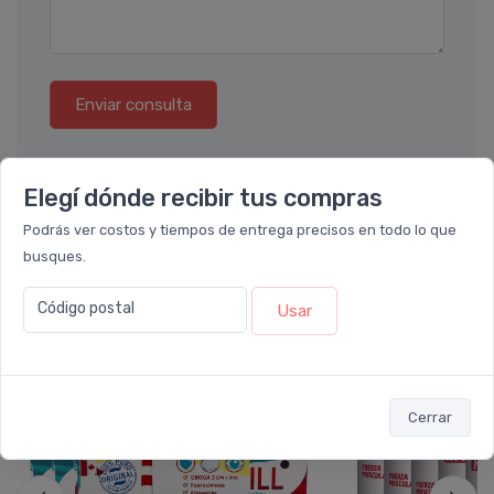
Enviar consulta
Elegí dónde recibir tus compras
Podrás ver costos y tiempos de entrega precisos en todo lo que
busques.
También te recomendamos...
Código postal
Usar
30%
21%
OFF
OFF
PACK x6
PACK x6
u.
u.
Cerrar