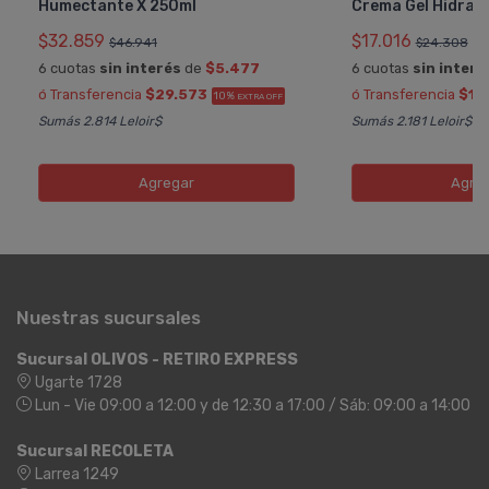
Humectante X 250ml
Crema Gel Hidrat
$32.859
$17.016
$46.941
$24.308
6 cuotas
sin interés
de
$5.477
6 cuotas
sin interé
ó Transferencia
$29.573
ó Transferencia
$15
10%
EXTRA OFF
Sumás 2.814 Leloir$
Sumás 2.181 Leloir$
Agregar
Agre
Nuestras sucursales
Sucursal OLIVOS - RETIRO EXPRESS
Ugarte 1728
Lun - Vie 09:00 a 12:00 y de 12:30 a 17:00 / Sáb: 09:00 a 14:00
Sucursal RECOLETA
Larrea 1249