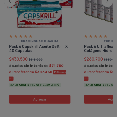
FRAMINGHAM PHARMA
TRB PH
Pack 6 Capskrill Aceite De Krill X
Pack 6 Ultraflex
40 Cápsulas
Colágeno Hidroliz
$430.500
$260.700
$615.000
$330.00
6 cuotas
sin interés
de
$71.750
6 cuotas
sin interé
ó Transferencia
$387.450
ó Transferencia
$23
10%
EXTRA
OFF
OFF
¡ Envío
GRATIS
y sumás 18.720 Leloir$ !
¡ Envío
GRATIS
y sumás 11
Agregar
Agre