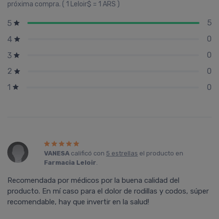
próxima compra. ( 1 Leloir$ = 1 ARS )
5
5
0
4
0
3
0
2
0
1
VANESA
calificó con
5 estrellas
el producto en
Farmacia Leloir
.
Recomendada por médicos por la buena calidad del
producto. En mí caso para el dolor de rodillas y codos, súper
recomendable, hay que invertir en la salud!