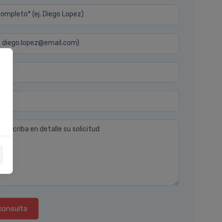
mpleto* (ej. Diego Lopez)
j. diego.lopez@email.com)
n
 describa en detalle su solicitud
consulta