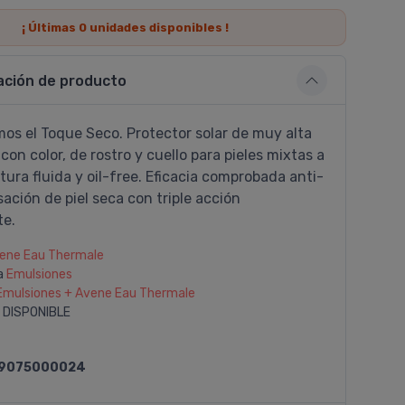
¡ Últimas
0
unidades disponibles !
ación de producto
os el Toque Seco. Protector solar de muy alta
con color, de rostro y cuello para pieles mixtas a
tura fluida y oil-free. Eficacia comprobada anti-
nsación de piel seca con triple acción
te.
ene Eau Thermale
a
Emulsiones
Emulsiones + Avene Eau Thermale
 DISPONIBLE
9075000024