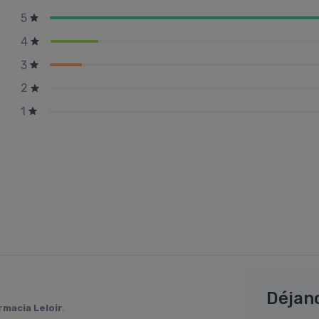
5
4
3
2
1
Déjan
rmacia Leloir
.