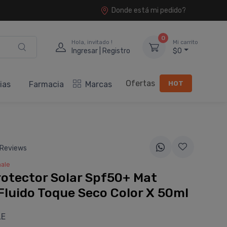
Donde está mi pedido?
0
Hola, invitado !
Mi carrito
Ingresar | Registro
$0
Ofertas
HOT
ias
Farmacia
Marcas
 Reviews
ale
otector Solar Spf50+ Mat
Fluido Toque Seco Color X 50ml
LE