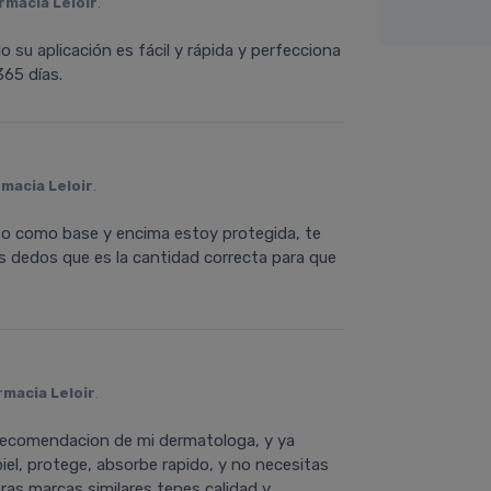
rmacia Leloir
.
do su aplicación es fácil y rápida y perfecciona
365 días.
macia Leloir
.
 uso como base y encima estoy protegida, te
s dedos que es la cantidad correcta para que
rmacia Leloir
.
r recomendacion de mi dermatologa, y ya
iel, protege, absorbe rapido, y no necesitas
as marcas similares tenes calidad y