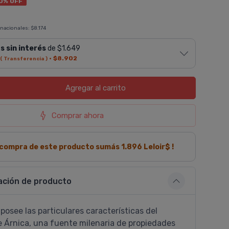
0% OFF
 nacionales:
$8.174
s sin interés
de $1.649
·
$8.902
( Transferencia )
Agregar
al carrito
Comprar ahora
a compra de este producto sumás
1.896
Leloir$ !
ación de producto
posee las particulares caracterí­sticas del
e Árnica, una fuente milenaria de propiedades