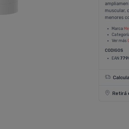
ampliamente
muscular, 
menores co
Marca
Me
Categorí
Ver más
CODIGOS
EAN
779
Calcul
Retirá 