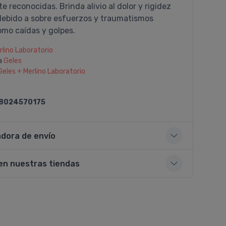
 reconocidas. Brinda alivio al dolor y rigidez
debido a sobre esfuerzos y traumatismos
mo caí­das y golpes.
rlino Laboratorio
a
Geles
Geles + Merlino Laboratorio
8024570175
adora de envío
en nuestras tiendas