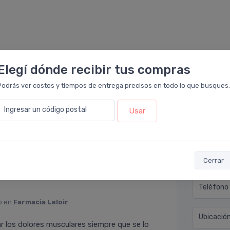
Elegí dónde recibir tus compras
Podrás ver costos y tiempos de entrega precisos en todo lo que busques.
Déjan
cia Leloir
.
Ingresar un código postal
Usar
urable en el tiempo con poca cantidad de
Nombre co
rastros oleosos o aceitosos que incomoden.
 reiteradas aplicaciones.
Email* (e
Cerrar
Teléfono
o en
Farmacia Leloir
.
Ubicació
ar los dolores musculares siempre que se lo