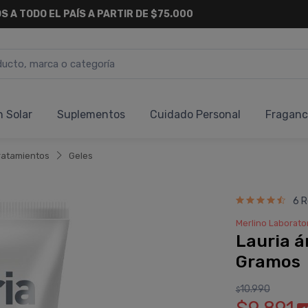
S A TODO EL PAÍS A PARTIR DE $75.000
n Solar
Suplementos
Cuidado Personal
Fraganc
ratamientos
Geles
6 R
Merlino Laborato
Lauria á
Gramos
10.990
$