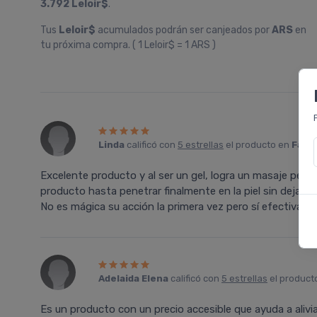
3.792 Leloir$
.
Tus
Leloir$
acumulados podrán ser canjeados por
ARS
en
tu próxima compra. ( 1 Leloir$ = 1 ARS )
Linda
calificó con
5 estrellas
el producto en
Farma
Excelente producto y al ser un gel, logra un masaje perd
producto hasta penetrar finalmente en la piel sin dejar 
No es mágica su acción la primera vez pero sí efectiva en
Adelaida Elena
calificó con
5 estrellas
el product
Es un producto con un precio accesible que ayuda a alivi