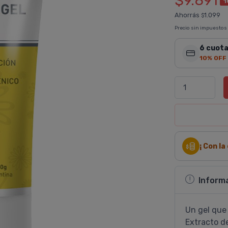
$9.891
1
Ahorrás
1.099
$
Precio sin impuestos
6 cuota
10% OFF
¡ Con l
Inform
Un gel que 
Extracto d