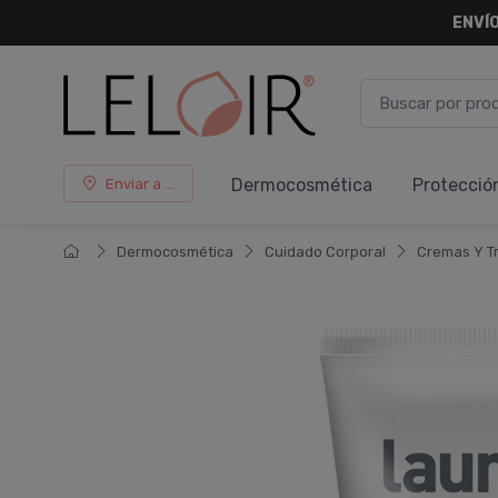
ENVÍO
Dermocosmética
Protecció
Enviar a ...
Dermocosmética
Cuidado Corporal
Cremas Y T