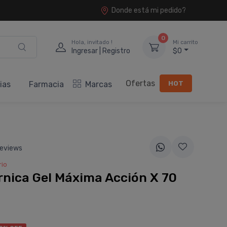
Donde está mi pedido?
0
Hola, invitado !
Mi carrito
Ingresar | Registro
$0
Ofertas
HOT
ias
Farmacia
Marcas
eviews
rio
rnica Gel Máxima Acción X 70