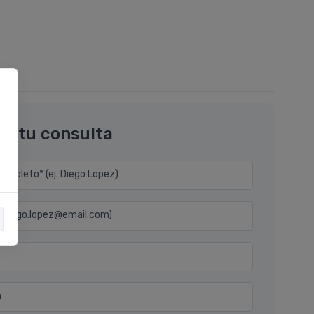
os tu consulta
mpleto* (ej. Diego Lopez)
j. diego.lopez@email.com)
n