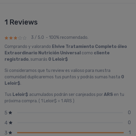
1 Reviews
3 / 5.0 - 100% recomendado.
Comprando y valorando
Elvive Tratamiento Completo óleo
Extraordinario Nutrición Universal
como
cliente
registrado
, sumarás
0 Leloir$
Si consideramos que tu review es valioso para nuestra
comunidad duplicaremos tus puntos y podrás sumas hasta
0
Leloir$
.
Tus
Leloir$
acumulados podrán ser canjeados por
ARS
en tu
próxima compra. ( 1 Leloir$ = 1 ARS )
0
5
0
4
1
3