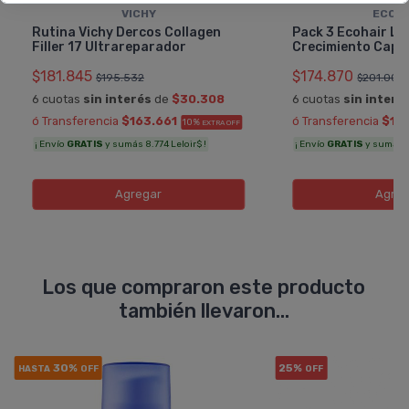
VICHY
ECOH
Rutina Vichy Dercos Collagen
Pack 3 Ecohair Lo
Filler 17 Ultrareparador
Crecimiento Capil
$181.845
$174.870
$195.532
$201.000
6 cuotas
sin interés
de
$30.308
6 cuotas
sin interé
ó Transferencia
$163.661
ó Transferencia
$15
10%
EXTRA OFF
¡ Envío
GRATIS
y sumás 8.774 Leloir$ !
¡ Envío
GRATIS
y sumás 8.
Agregar
Agreg
Los que compraron este producto
también llevaron...
30%
25%
HASTA
OFF
OFF