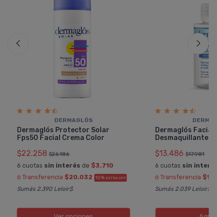
DERMAGLÓS
DERMA
Dermaglós Protector Solar
Dermaglós Facial
Fps50 Facial Crema Color
Desmaquillante Bi
$22.258
$13.486
$26.186
$17.981
6 cuotas
sin interés
de
$3.710
6 cuotas
sin interé
ó Transferencia
$20.032
ó Transferencia
$12.
10%
EXTRA OFF
Sumás 2.390 Leloir$
Sumás 2.039 Leloir$
Ver opciones
Agreg