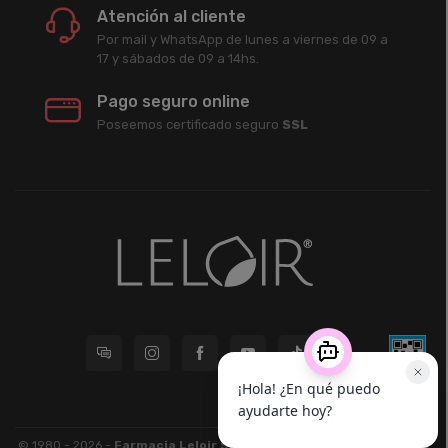
Atención al cliente
Por mail y WhatsApp de lunes a viernes de 09 a
17 y sábados de 09 a 14hs.
Pago seguro online
Poseemos certificado seguro
SSL
© 1980 - 2026 -
Farmacia Leloir S.R.L.
| CUIT 33609220789 - Larrea