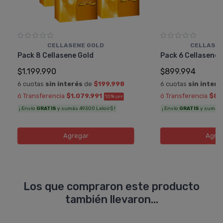
CELLASENE GOLD
CELLASEN
Pack 8 Cellasene Gold
Pack 6 Cellasene 
$1.199.990
$899.994
6 cuotas
sin interés
de
$199.998
6 cuotas
sin interé
ó Transferencia
$1.079.991
ó Transferencia
$80
10%
OFF
¡ Envío
GRATIS
y sumás 49.500 Leloir$ !
¡ Envío
GRATIS
y sumás 3
Agregar
Agre
Los que compraron este producto
también llevaron...