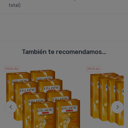
total)
También te recomendamos...
PACK x8
PACK x6
u.
u.