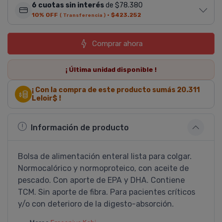
6 cuotas sin interés
de $78.380
10% OFF
·
$423.252
( Transferencia )
Comprar ahora
¡ Última
unidad
disponible !
¡ Con la compra de este producto sumás
20.311
Leloir$ !
Información de producto
Bolsa de alimentación enteral lista para colgar.
Normocalórico y normoproteico, con aceite de
pescado. Con aporte de EPA y DHA. Contiene
TCM. Sin aporte de fibra. Para pacientes crí­ticos
y/o con deterioro de la digesto-absorción.