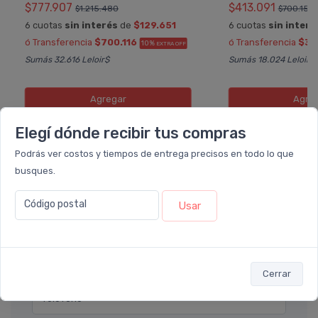
$777.907
$413.091
$1.215.480
$700.155
6 cuotas
sin interés
de
$129.651
6 cuotas
sin interé
ó Transferencia
$700.116
ó Transferencia
$37
10%
EXTRA OFF
Sumás 32.616 Leloir$
Sumás 18.024 Leloir$
Agregar
Agre
Elegí dónde recibir tus compras
Podrás ver costos y tiempos de entrega precisos en todo lo que
busques.
Déjanos tu consulta
Código postal
Usar
Nombre completo* (ej. Diego Lopez)
Email* (ej. diego.lopez@email.com)
Cerrar
Teléfono