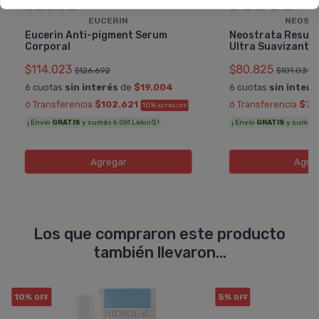
EUCERIN
NEOST
Eucerin Anti-pigment Serum
Neostrata Resurf
Corporal
Ultra Suavizante
$114.023
$80.825
$126.692
$101.031
6 cuotas
sin interés
de
$19.004
6 cuotas
sin interé
ó Transferencia
$102.621
ó Transferencia
$72
10%
EXTRA OFF
¡ Envío
GRATIS
y sumás 6.061 Leloir$ !
¡ Envío
GRATIS
y sumás 4.
Agregar
Agre
Los que compraron este producto
también llevaron...
10%
5%
OFF
OFF