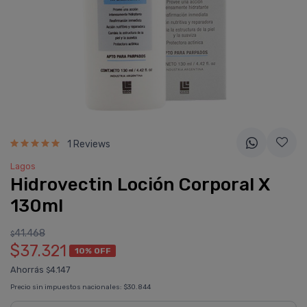
1 Reviews
Lagos
Hidrovectin Loción Corporal X
130ml
41.468
$
$37.321
10% OFF
Ahorrás
4.147
$
Precio sin impuestos nacionales:
$30.844