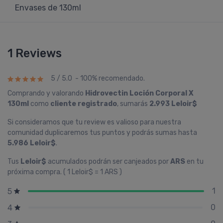
Envases de 130ml
1 Reviews
5 / 5.0 - 100% recomendado.
Comprando y valorando
Hidrovectin Loción Corporal X
130ml
como
cliente registrado
, sumarás
2.993 Leloir$
Si consideramos que tu review es valioso para nuestra
comunidad duplicaremos tus puntos y podrás sumas hasta
5.986 Leloir$
.
Tus
Leloir$
acumulados podrán ser canjeados por
ARS
en tu
próxima compra. ( 1 Leloir$ = 1 ARS )
1
5
0
4