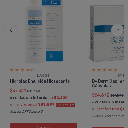
LAGOS
BY D
Hidrolac Emulsión Hidratante
By Derm Capilar F
Cápsulas
$37.321
$41.468
$54.672
$57.549
6 cuotas
sin interés
de
$6.220
6 cuotas
sin interé
ó Transferencia
$33.589
10%
EXTRA OFF
ó Transferencia
$49
Sumás 2.993 Leloir$
Sumás 3.687 Leloir$
Agregar