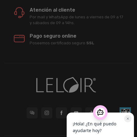
Atención al cliente
Por mail y WhatsApp de lunes a viernes de 09 a 17
y sábados de 09 a 14hs.
Pago seguro online
Poseemos certificado seguro
SSL