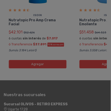
ISDIN
ISDI
Nutratopic Pro Amp Crema
Nutratopic Pro A
Facial
Emoliente
$42.101
$51.458
$52.626
$64.323
6 cuotas
sin interés
de
$7.017
6 cuotas
sin interé
ó Transferencia
$37.891
ó Transferencia
$46
10%
EXTRA OFF
Sumás 3.184 Leloir$
Sumás 3.558 Leloir$
Agregar
Agreg
Nuestras sucursales
Sucursal OLIVOS - RETIRO EXPRESS
Ugarte 1728