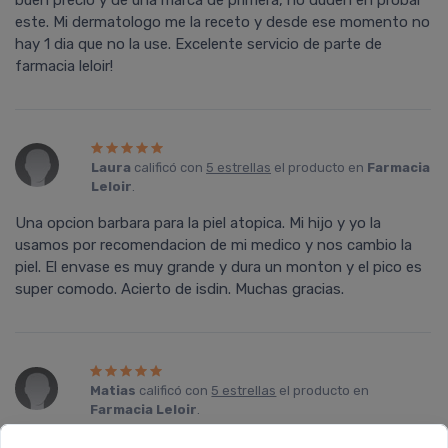
buen precio y de una marca de primera, no duden en probar
este. Mi dermatologo me la receto y desde ese momento no
hay 1 dia que no la use. Excelente servicio de parte de
farmacia leloir!
Laura
calificó con
5 estrellas
el producto en
Farmacia
Leloir
.
Una opcion barbara para la piel atopica. Mi hijo y yo la
usamos por recomendacion de mi medico y nos cambio la
piel. El envase es muy grande y dura un monton y el pico es
super comodo. Acierto de isdin. Muchas gracias.
Matias
calificó con
5 estrellas
el producto en
Farmacia Leloir
.
Excelente producto, cumple con todo lo que promete y