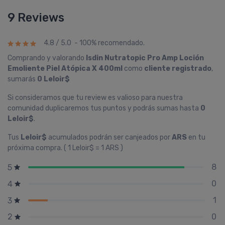
9 Reviews
4.8 / 5.0 - 100% recomendado.
Comprando y valorando
Isdin Nutratopic Pro Amp Loción
Emoliente Piel Atópica X 400ml
como
cliente registrado
,
sumarás
0 Leloir$
Si consideramos que tu review es valioso para nuestra
comunidad duplicaremos tus puntos y podrás sumas hasta
0
Leloir$
.
Tus
Leloir$
acumulados podrán ser canjeados por
ARS
en tu
próxima compra. ( 1 Leloir$ = 1 ARS )
8
5
0
4
1
3
0
2