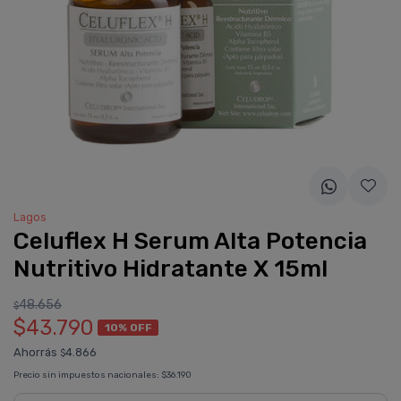
Lagos
Celuflex H Serum Alta Potencia
Nutritivo Hidratante X 15ml
48.656
$
$43.790
10% OFF
Ahorrás
4.866
$
Precio sin impuestos nacionales:
$36.190