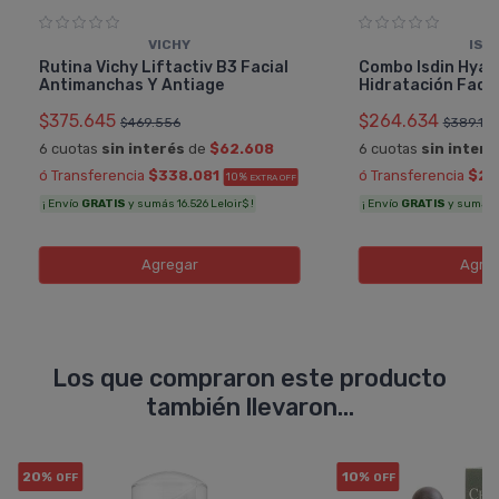
VICHY
ISD
Rutina Vichy Liftactiv B3 Facial
Combo Isdin Hyal
Antimanchas Y Antiage
Hidratación Faci
$375.645
$264.634
$469.556
$389.16
6 cuotas
sin interés
de
$62.608
6 cuotas
sin interé
ó Transferencia
$338.081
ó Transferencia
$23
10%
EXTRA OFF
¡ Envío
GRATIS
y sumás 16.526 Leloir$ !
¡ Envío
GRATIS
y sumás 1
Agregar
Agre
Los que compraron este producto
también llevaron...
20%
10%
OFF
OFF