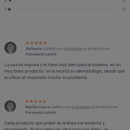
0
1
Antonio
calificó con
5 estrellas
el producto en
Farmacia Leloir
.
La usa mi esposa y le hace muy bien para la rosacea, es un
muy buen producto, se la recetó su dermatólogo, desde que
la utiliza ah mejorado mucho su problema.
MarÃ­a Laura
calificó con
5 estrellas
el producto en
Farmacia Leloir
.
Cada producto que probé de la lí­nea me encantó y
recomiendo. í‰sta crema es ideal para uso diario, se