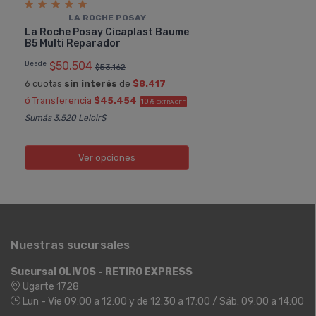
LA ROCHE POSAY
La Roche Posay Cicaplast Baume
B5 Multi Reparador
Desde
$50.504
$53.162
6 cuotas
sin interés
de
$8.417
ó Transferencia
$45.454
10%
EXTRA OFF
Sumás 3.520 Leloir$
Ver opciones
Nuestras sucursales
Sucursal OLIVOS - RETIRO EXPRESS
Ugarte 1728
Lun - Vie 09:00 a 12:00 y de 12:30 a 17:00 / Sáb: 09:00 a 14:00