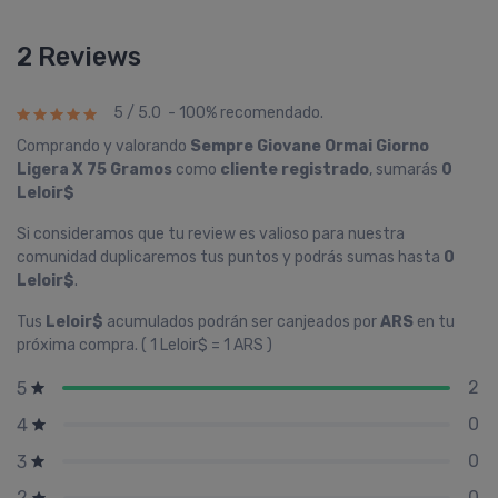
2 Reviews
5 / 5.0 - 100% recomendado.
Comprando y valorando
Sempre Giovane Ormai Giorno
Ligera X 75 Gramos
como
cliente registrado
, sumarás
0
Leloir$
Si consideramos que tu review es valioso para nuestra
comunidad duplicaremos tus puntos y podrás sumas hasta
0
Leloir$
.
Tus
Leloir$
acumulados podrán ser canjeados por
ARS
en tu
próxima compra. ( 1 Leloir$ = 1 ARS )
2
5
0
4
0
3
0
2