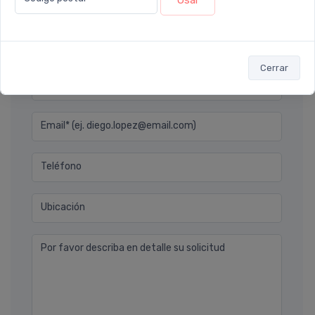
Déjanos tu consulta
Cerrar
Nombre completo* (ej. Diego Lopez)
Email* (ej. diego.lopez@email.com)
Teléfono
Ubicación
Por favor describa en detalle su solicitud