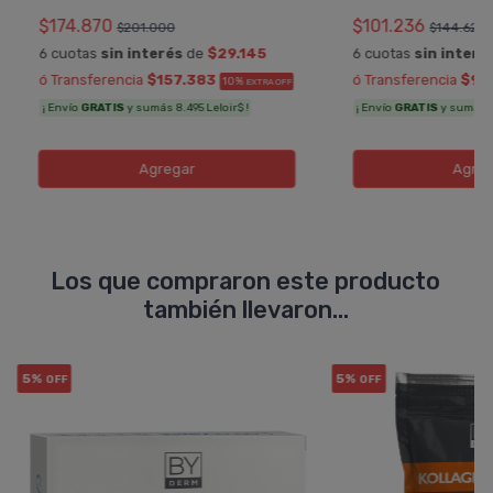
$174.870
$101.236
$201.000
$144.623
6 cuotas
sin interés
de
$29.145
6 cuotas
sin interé
ó Transferencia
$157.383
ó Transferencia
$91.
10%
EXTRA OFF
¡ Envío
GRATIS
y sumás 8.495 Leloir$ !
¡ Envío
GRATIS
y sumás 5.
Agregar
Agreg
Los que compraron este producto
también llevaron...
5%
5%
OFF
OFF