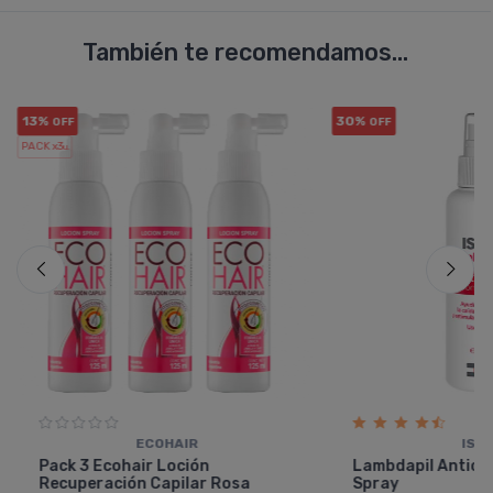
También te recomendamos...
13%
30%
OFF
OFF
PACK x3
u.
ECOHAIR
ISDI
Pack 3 Ecohair Loción
Lambdapil Anticaí
Recuperación Capilar Rosa
Spray