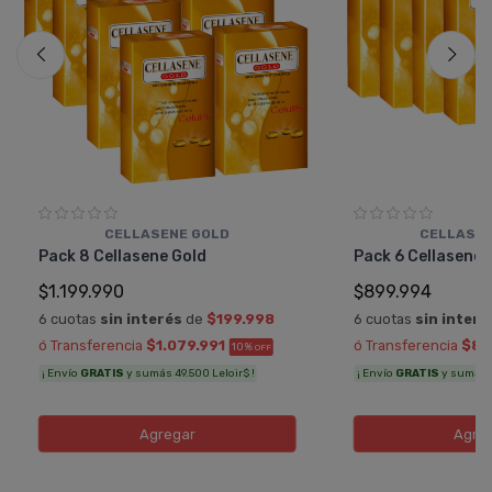
CELLASENE GOLD
CELLASEN
Pack 8 Cellasene Gold
Pack 6 Cellasene 
$1.199.990
$899.994
6 cuotas
sin interés
de
$199.998
6 cuotas
sin interé
ó Transferencia
$1.079.991
ó Transferencia
$80
10%
OFF
¡ Envío
GRATIS
y sumás 49.500 Leloir$ !
¡ Envío
GRATIS
y sumás 3
Agregar
Agre