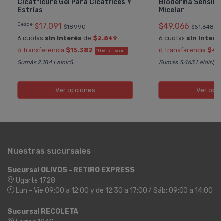
Cicatricure Gel Para Cicatrices Y
Bioderma Sensibi
Estrí­as
Micelar
Desde
$17.091
$49.066
$18.990
$51.648
6 cuotas
sin interés
de
$2.849
6 cuotas
sin interé
ó Transferencia
$15.382
ó Transferencia
$44
10%
EXTRA OFF
Sumás 2.184 Leloir$
Sumás 3.463 Leloir$
Ver opciones
Ver opc
Nuestras sucursales
Sucursal OLIVOS - RETIRO EXPRESS
Ugarte 1728
Lun - Vie 09:00 a 12:00 y de 12:30 a 17:00 / Sáb: 09:00 a 14:00
Sucursal RECOLETA