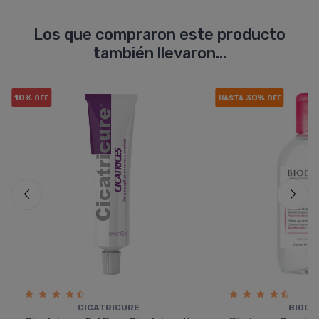
Los que compraron este producto
también llevaron...
10%
30%
OFF
HASTA
OFF
CICATRICURE
BIODE