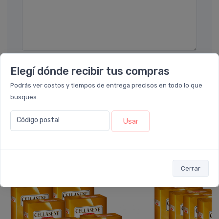
Elegí dónde recibir tus compras
Enviar consulta
Podrás ver costos y tiempos de entrega precisos en todo lo que
busques.
Código postal
Usar
También te recomendamos...
Cerrar
PACK x8
PACK x6
u.
u.