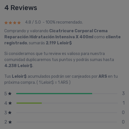
4 Reviews
4.8 / 5.0 - 100% recomendado.
Comprando y valorando
Cicatricure Corporal Crema
Reparación Hidratación Intensiva X 400ml
como
cliente
registrado
, sumarás
2.119 Leloir$
Si consideramos que tu review es valioso para nuestra
comunidad duplicaremos tus puntos y podrás sumas hasta
4.238 Leloir$
.
Tus
Leloir$
acumulados podrán ser canjeados por
ARS
en tu
próxima compra. ( 1 Leloir$ = 1 ARS )
3
5
1
4
0
3
0
2