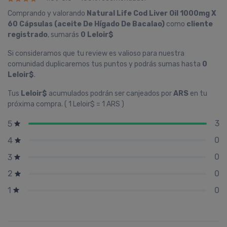
Comprando y valorando
Natural Life Cod Liver Oil 1000mg X
60 Cápsulas (aceite De Hí­gado De Bacalao)
como
cliente
registrado
, sumarás
0 Leloir$
Si consideramos que tu review es valioso para nuestra
comunidad duplicaremos tus puntos y podrás sumas hasta
0
Leloir$
.
Tus
Leloir$
acumulados podrán ser canjeados por
ARS
en tu
próxima compra. ( 1 Leloir$ = 1 ARS )
3
5
0
4
0
3
0
2
0
1