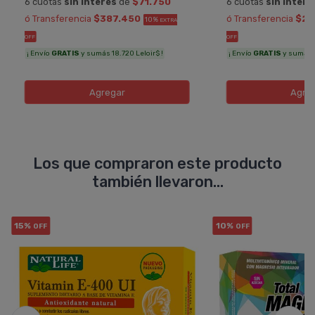
6 cuotas
sin interés
de
$71.750
6 cuotas
sin interé
ó Transferencia
$387.450
ó Transferencia
$23
10%
EXTRA
OFF
OFF
¡ Envío
GRATIS
y sumás 18.720 Leloir$ !
¡ Envío
GRATIS
y sumás 11
Agregar
Agre
Los que compraron este producto
también llevaron...
15%
10%
OFF
OFF