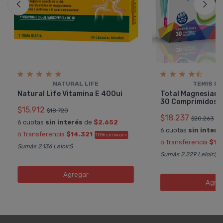
NATURAL LIFE
TEMIS L
Natural Life Vitamina E 400ui
Total Magnesiano 
30 Comprimidos
$15.912
$18.720
$18.237
$20.263
6 cuotas
sin interés
de
$2.652
6 cuotas
sin interé
ó Transferencia
$14.321
10%
EXTRA OFF
ó Transferencia
$16
Sumás 2.136 Leloir$
Sumás 2.229 Leloir$
Agregar
Agre