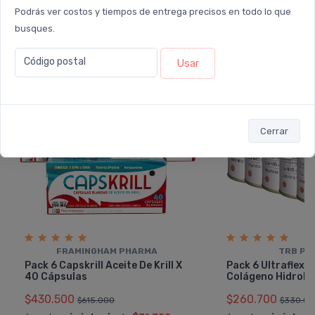
Podrás ver costos y tiempos de entrega precisos en todo lo que
busques.
30%
21%
OFF
OFF
Código postal
PACK x6
PACK x6
Usar
u.
u.
Cerrar
FRAMINGHAM PHARMA
TRB PH
Pack 6 Capskrill Aceite De Krill X
Pack 6 Ultraflex
40 Cápsulas
Colágeno Hidroliz
$430.500
$260.700
$615.000
$330.00