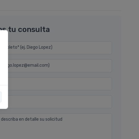
os tu consulta
mpleto* (ej. Diego Lopez)
j. diego.lopez@email.com)
n
 describa en detalle su solicitud