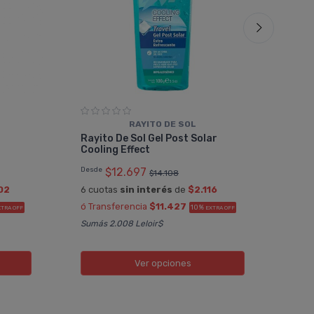
RAYITO DE SOL
Der
Rayito De Sol Gel Post Solar
Ref
Cooling Effect
$8.
Desde
$12.697
$14.108
6 cu
02
6 cuotas
sin interés
de
$2.116
ó Tr
ó Transferencia
$11.427
10%
XTRA OFF
EXTRA OFF
Sumá
Sumás 2.008 Leloir$
Ver opciones