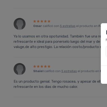
Omar
calificó con
5 estrellas
el producto en
Farma
Ya lo usamos en otra opotunidad. También fue una rec
refrescante e ideal para ponerselo luego del mar y de la 
valuge,de alto prestigio. La relación costo/producto es e
Shaiel
calificó con
5 estrellas
el producto en
Farm
Es un producto genial. Tengo rosacea, y apesar de ello, m
refrescante en los dias de mucho calor.