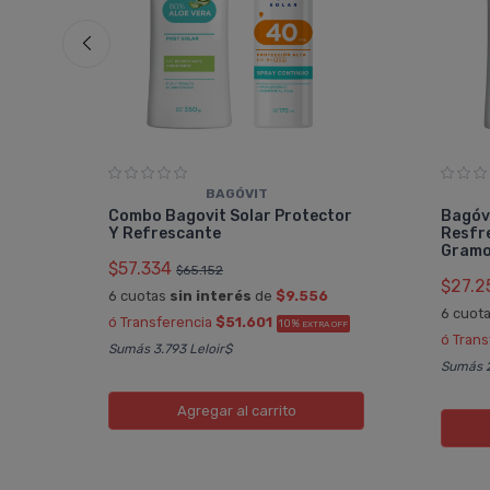
BAGÓVIT
Aloe
Combo Bagovit Solar Protector
Bagóvi
Y Refrescante
Resfr
Gram
$57.334
$65.152
$27.2
6 cuotas
sin interés
de
$9.556
FF
6 cuot
ó Transferencia
$51.601
10%
EXTRA OFF
ó Tran
Sumás 3.793 Leloir$
Sumás 2
Agregar
al carrito