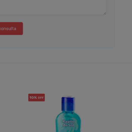
consulta
10%
15%
OFF
OF