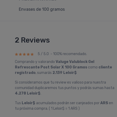
Envases de 100 gramos
2 Reviews
5 / 5.0 - 100% recomendado.
Comprando y valorando
Valuge Valublock Gel
Refrescante Post Solar X 100 Gramos
como
cliente
registrado
, sumarás
2.139 Leloir$
Si consideramos que tu review es valioso para nuestra
comunidad duplicaremos tus puntos y podrás sumas hasta
4.278 Leloir$
.
Tus
Leloir$
acumulados podrán ser canjeados por
ARS
en
tu próxima compra. ( 1 Leloir$ = 1 ARS )