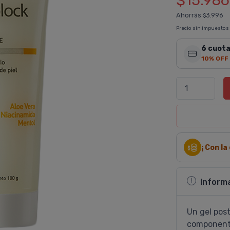
$15.986
Ahorrás
3.996
$
Precio sin impuestos
6 cuota
10% OFF
¡ Con l
Inform
Un gel post
componente