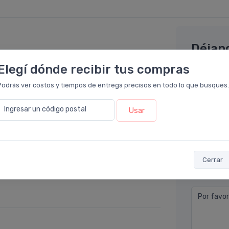
Déjan
cia Leloir
.
Elegí dónde recibir tus compras
omendción de nuestra dermatóloga. Es muy
Nombre co
Podrás ver costos y tiempos de entrega precisos en todo lo que busques.
ducha. Es otro producto del laboratorio
xcelente.
Email* (e
Ingresar un código postal
Usar
Teléfono
acia Leloir
.
Cerrar
Ubicació
e deja la piel super hidratada. Se siente muy
Por favor