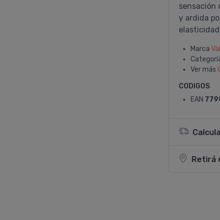
sensación d
y ardida po
elasticidad 
Marca
Va
Categorí
Ver más
CODIGOS
EAN
779
Calcul
Retirá 