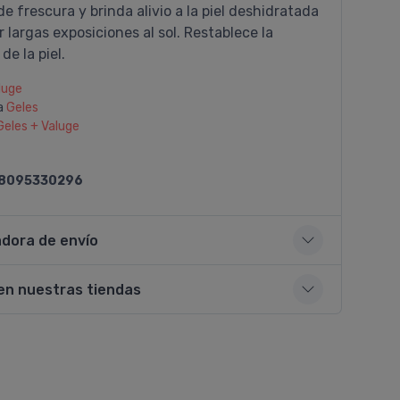
e frescura y brinda alivio a la piel deshidratada
r largas exposiciones al sol. Restablece la
de la piel.
luge
a
Geles
Geles + Valuge
8095330296
adora de envío
en nuestras tiendas