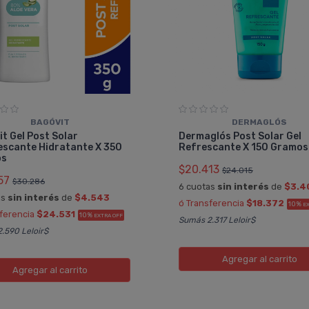
BAGÓVIT
DERMAGLÓS
t Gel Post Solar
Dermaglós Post Solar Gel
escante Hidratante X 350
Refrescante X 150 Gramos
os
$20.413
$24.015
57
$30.286
6 cuotas
sin interés
de
$3.4
as
sin interés
de
$4.543
ó Transferencia
$18.372
10%
E
sferencia
$24.531
10%
EXTRA OFF
Sumás 2.317 Leloir$
.590 Leloir$
Agregar
al carrito
Agregar
al carrito