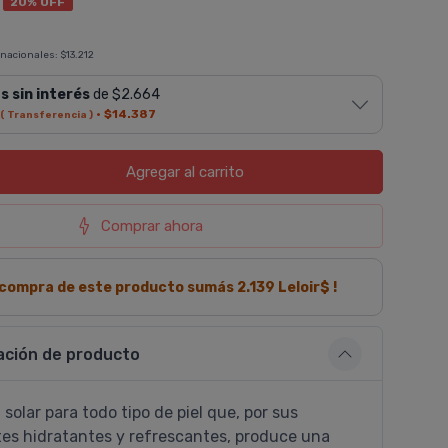
20% OFF
 nacionales:
$13.212
s sin interés
de $2.664
·
$14.387
( Transferencia )
Agregar
al carrito
Comprar ahora
a compra de este producto sumás
2.139
Leloir$ !
ación de producto
 solar para todo tipo de piel que, por sus
s hidratantes y refrescantes, produce una