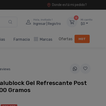
Donde está mi pedido?
0
Hola, invitado !
Mi carrito
Ingresar | Registro
$0
Ofertas
HOT
ias
Farmacia
Marcas
eviews
alublock Gel Refrescante Post
100 Gramos