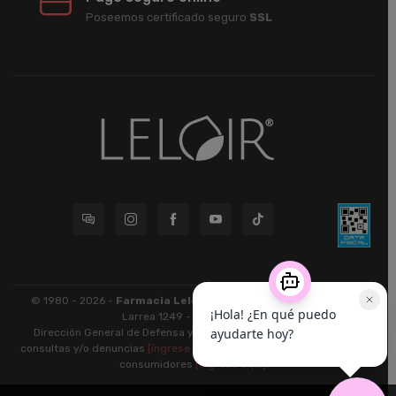
Poseemos certificado seguro
SSL
© 1980 - 2026 -
Farmacia Leloir S.R.L.
| CUIT 33609220789 -
Larrea 1249 - CABA - CP 1117
Dirección General de Defensa y Protección al Consumidor: Para
consultas y/o denuncias
[ingrese aquí]
| Nación: Defensa de las y los
consumidores
[ingrese aquí]
.