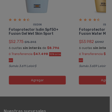
ISDIN
ISDIN
Fotoprotector Isdin Spf50+
Fotoprotector Isd
Fusion Gel Wet Skin Sport
Fusion Water Magi
$52.775
$53.982
$75.393
$77.117
6 cuotas
sin interés
de
$8.796
6 cuotas
sin interés
ó Transferencia
$47.498
ó Transferencia
$48.
10%
EXTRA
OFF
OFF
Sumás 3.611 Leloir$
Sumás 3.659 Leloir$
Agregar
Agreg
Nuestras sucursales