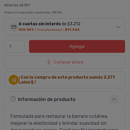
Ahorrás
4.817
$
Precio sin impuestos nacionales:
$15.926
6 cuotas sin interés
de $3.212
10% OFF
·
$17.343
( Transferencia )
Agregar
Comprar ahora
¡ Con la compra de este producto sumás
2.271
Leloir$ !
Información de producto
Formulada para restaurar la barrera cutánea,
mejorar la elasticidad y brindar suavidad sin