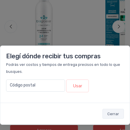
Elegí dónde recibir tus compras
Podrás ver costos y tiempos de entrega precisos en todo lo que
busques.
BIOGLOSSE
BIOGL
Bioglosse Leche Desmaquillante
Bioglosse Serum F
Y De Limpieza
Hialurónico
Código postal
Usar
$10.074
$15.709
$12.592
$19.636
6 cuotas
sin interés
de
$1.679
6 cuotas
sin interé
ó Transferencia
$9.067
ó Transferencia
$14
10%
EXTRA OFF
Cerrar
Sumás 1.903 Leloir$
Sumás 2.128 Leloir$