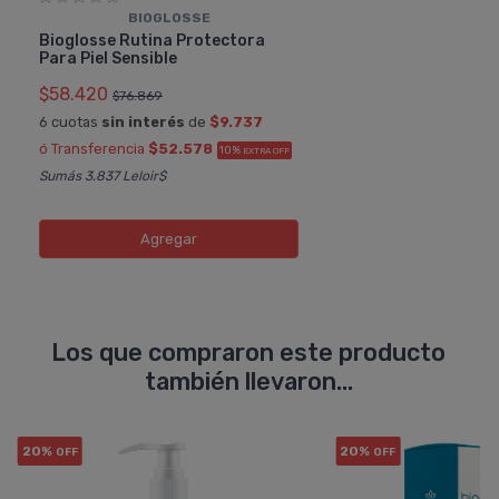
BIOGLOSSE
Bioglosse Rutina Protectora
Para Piel Sensible
$58.420
$76.869
6 cuotas
sin interés
de
$9.737
ó Transferencia
$52.578
10%
EXTRA OFF
Sumás 3.837 Leloir$
Agregar
Los que compraron este producto
también llevaron...
20%
20%
OFF
OFF