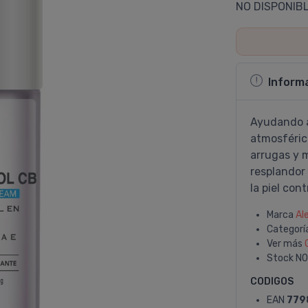
NO DISPONIB
Inform
Ayudando a
atmosféric
arrugas y 
resplandor 
la piel con
Marca
Al
Categorí
Ver más
Stock
NO
CODIGOS
EAN
779