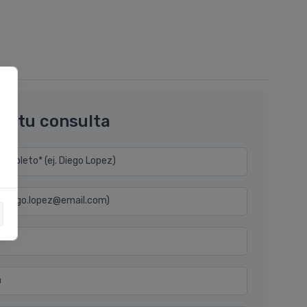
os tu consulta
mpleto* (ej. Diego Lopez)
j. diego.lopez@email.com)
n