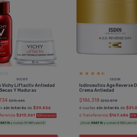
VICHY
ISDIN
 Vichy Liftactiv Antiedad
Isdinceutics Age Reverse 
 Secas Y Maduras
Crema Antiedad
734
$186.318
$315.645
$232.898
as
sin interés
de
$39.456
6 cuotas
sin interés
de
$31.
sferencia
$213.061
ó Transferencia
$167.686
10%
10%
EXTRA OFF
RATIS
y sumás 10.969 Leloir$ !
¡ Envío
GRATIS
y sumás 8.953 Leloir$ 