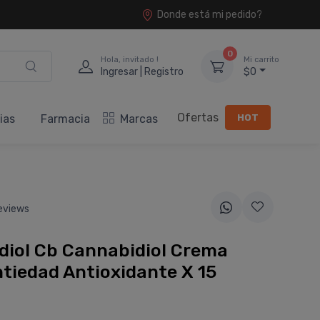
Donde está mi pedido?
0
Hola, invitado !
Mi carrito
Ingresar | Registro
$0
Ofertas
HOT
ias
Farmacia
Marcas
eviews
diol Cb Cannabidiol Crema
ntiedad Antioxidante X 15