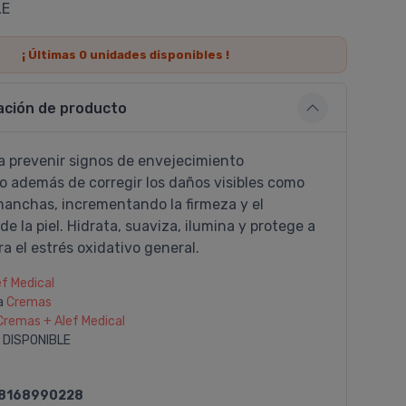
LE
¡ Últimas
0
unidades disponibles !
ación de producto
 prevenir signos de envejecimiento
o además de corregir los daños visibles como
manchas, incrementando la firmeza y el
de la piel. Hidrata, suaviza, ilumina y protege a
tra el estrés oxidativo general.
ef Medical
a
Cremas
Cremas + Alef Medical
 DISPONIBLE
8168990228