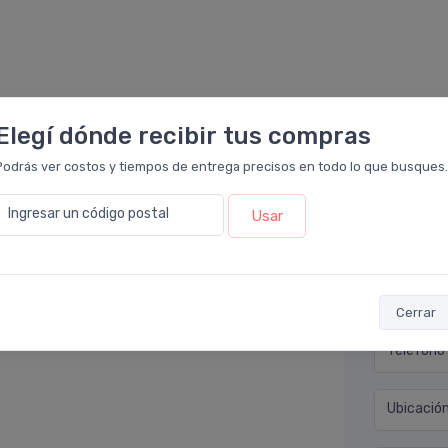
Elegí dónde recibir tus compras
Podrás ver costos y tiempos de entrega precisos en todo lo que busques.
Déjan
armacia Leloir
.
Ingresar un código postal
Usar
e tiene un envase pequeño y práctico para
Nombre co
be rápidamente dejando una sensación muy
limpieza y el serum. Me encanta.
Email* (e
Cerrar
Teléfono
Ubicació