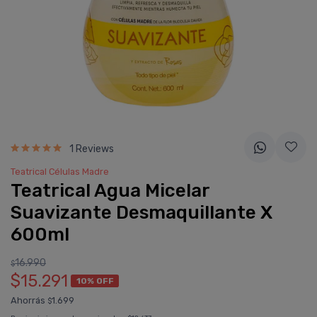
1 Reviews
Teatrical Células Madre
Teatrical Agua Micelar
Suavizante Desmaquillante X
600ml
16.990
$
$15.291
10% OFF
Ahorrás
1.699
$