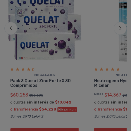
MEGALABS
NEUTRO
Pack 3 Quelat Zinc Forte X 30
Neutrogena Hydr
Comprimidos
Micelar
$60.253
Desde
$14.367
$83.685
$15.
6 cuotas
sin interés
de
$10.042
6 cuotas
sin interé
ó Transferencia
$54.228
ó Transferencia
$12
10%
EXTRA OFF
Sumás 3.910 Leloir$
Sumás 2.075 Leloir$