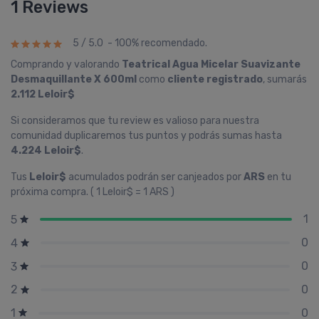
1 Reviews
5 / 5.0 - 100% recomendado.
Comprando y valorando
Teatrical Agua Micelar Suavizante
Desmaquillante X 600ml
como
cliente registrado
, sumarás
2.112 Leloir$
Si consideramos que tu review es valioso para nuestra
comunidad duplicaremos tus puntos y podrás sumas hasta
4.224 Leloir$
.
Tus
Leloir$
acumulados podrán ser canjeados por
ARS
en tu
próxima compra. ( 1 Leloir$ = 1 ARS )
1
5
0
4
0
3
0
2
0
1