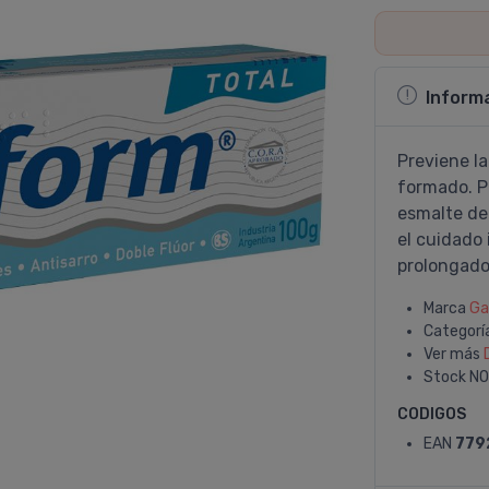
Inform
Previene la
formado. P
esmalte den
el cuidado
prolongado 
Marca
Ga
Categorí
Ver más
Stock
NO
CODIGOS
EAN
779