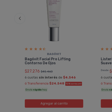
BAGÓVIT
ario
Bagóvit Facial Pro Lifting
Lister
Contorno De Ojos
Suave
$27.276
Desde
$
$45.460
OFF
6 cuotas
sin interés
de
$4.546
6 cuot
ó Transferencia
$24.548
ó Tran
10%
EXTRA OFF
Envío
rápido
hoy
Envío
rá
Agregar
al carrito