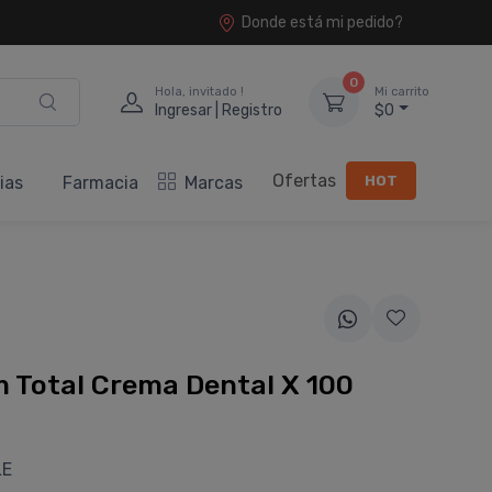
Donde está mi pedido?
0
Hola, invitado !
Mi carrito
Ingresar | Registro
$0
Ofertas
HOT
ias
Farmacia
Marcas
 Total Crema Dental X 100
LE