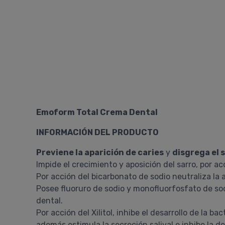
Emoform Total Crema Dental
INFORMACIÓN DEL PRODUCTO
Previene la aparición de caries
y
disgrega el 
Impide el crecimiento y aposición del sarro, por ac
Por acción del bicarbonato de sodio neutraliza la a
Posee fluoruro de sodio y monofluorfosfato de sod
dental.
Por acción del Xilitol, inhibe el desarrollo de la b
además estimula la secreción salival e inhibe la d