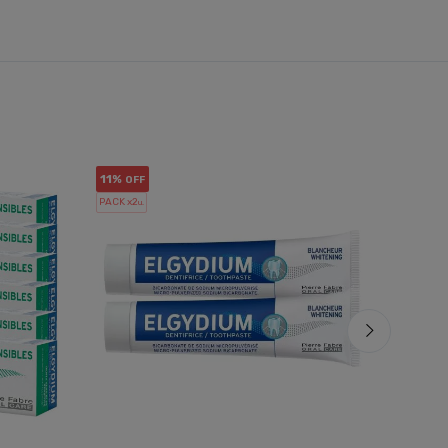
11%
12%
OFF
OF
PACK x2
COMBO
u.