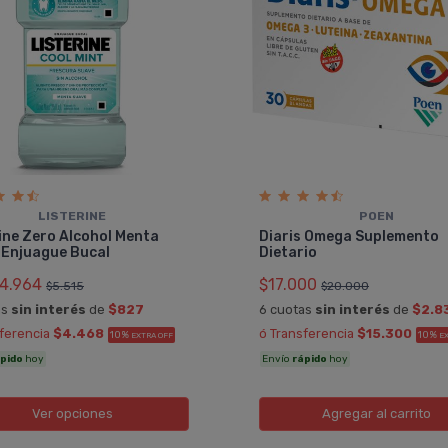
LISTERINE
POEN
ine Zero Alcohol Menta
Diaris Omega Suplemento
 Enjuague Bucal
Dietario
4.964
$17.000
$5.515
$20.000
as
sin interés
de
$827
6 cuotas
sin interés
de
$2.8
sferencia
$4.468
ó Transferencia
$15.300
10%
10%
EXTRA OFF
E
pido
hoy
Envío
rápido
hoy
Ver opciones
Agregar
al carrito