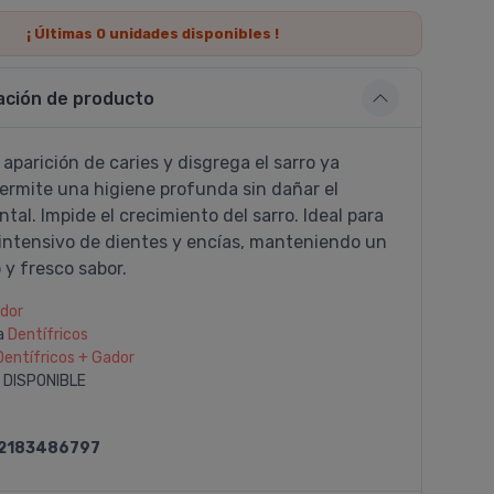
¡ Últimas
0
unidades disponibles !
ación de producto
 aparición de caries y disgrega el sarro ya
ermite una higiene profunda sin dañar el
tal. Impide el crecimiento del sarro. Ideal para
 intensivo de dientes y encías, manteniendo un
y fresco sabor.
dor
a
Dentí­fricos
Dentí­fricos + Gador
 DISPONIBLE
2183486797