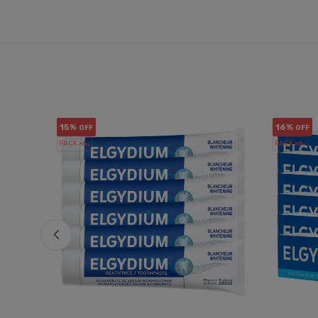
15%
16%
OFF
OFF
PACK x6
PACK x6
u.
u.