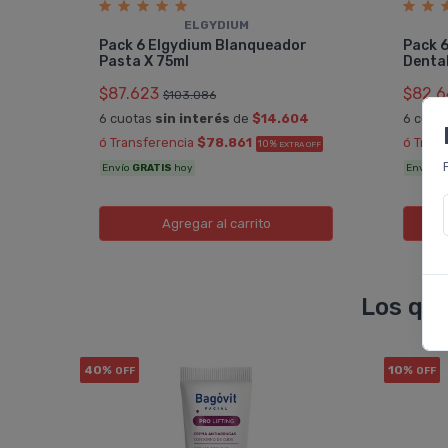
ELGYDIUM
 A 6
Pack 6 Elgydium Blanqueador
Pack 6
Pasta X 75ml
Dental
$87.623
$82.6
$103.086
6 cuotas
sin interés
de
$14.604
6 cuot
 OFF
ó Transferencia
$78.861
ó Tran
10%
EXTRA OFF
Envío
GRATIS
hoy
Envío
G
Agregar
al carrito
Los que
40%
10%
OFF
OFF