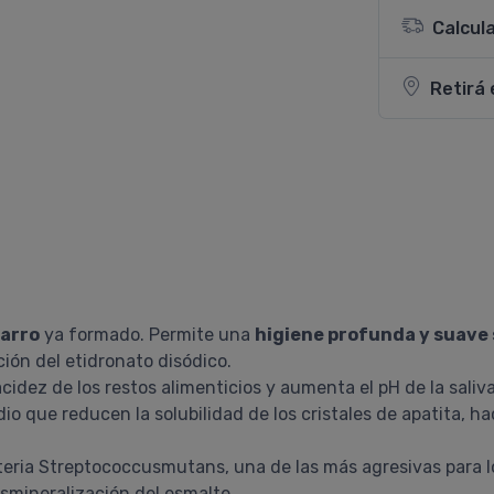
Calcul
Retirá 
sarro
ya formado. Permite una
higiene profunda y suave 
ción del etidronato disódico.
cidez de los restos alimenticios y aumenta el pH de la saliva
io que reducen la solubilidad de los cristales de apatita, h
acteria Streptococcusmutans, una de las más agresivas para los
esmineralización del esmalte.