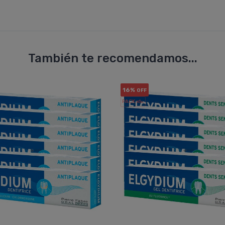
También te recomendamos...
16%
OFF
PACK x6
u.