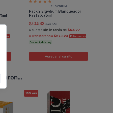
ELGYDIUM
Com
Pack 2 Elgydium Blanqueador
Y B
 75ml
Pasta X 75ml
$29
$30.582
$34.362
6 cu
750
6 cuotas
sin interés
de
$5.097
ó Tr
ó Transferencia
$27.524
10%
XTRA OFF
EXTRA OFF
Enví
Envío
rápido
hoy
Agregar
al carrito
varon...
15%
20%
OFF
OF