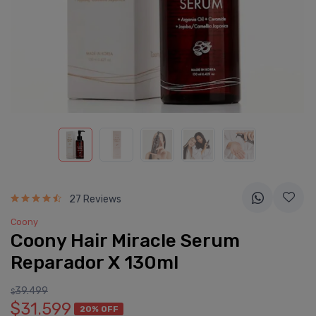
27 Reviews
Coony
Coony Hair Miracle Serum
Reparador X 130ml
39.499
$
$31.599
20% OFF