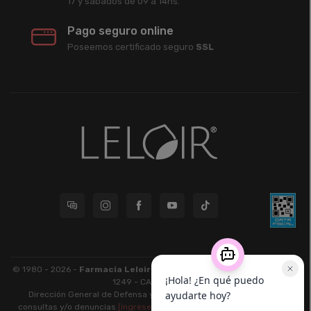
17 y sábados de 09 a 14hs.
Pago seguro online
Poseemos certificado seguro
SSL
© 1980 - 2026 -
Farmacia Leloir S.R.L.
| CUIT 33609220789 - Larrea
1249 - CABA - CP 1117
Dirección General de Defensa y Protección al Consumidor: Para
consultas y/o denuncias
[ingrese aquí]
| Nación: Defensa de las y los