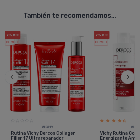
También te recomendamos...
7%
7%
OFF
OFF
COMBO
COMBO
VICHY
VIC
Rutina Vichy Dercos Collagen
Vichy Rutina Com
Filler 17 Ultrareparador
Energizante Antic