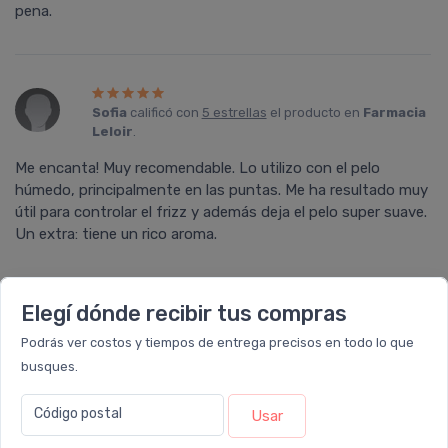
pena.
Sofia
calificó con
5 estrellas
el producto en
Farmacia
Leloir
.
Me encanta! Muy recomendable. Lo utilizo con el pelo
húmedo, principalmente en las puntas. Me ha resultado muy
útil para controlar el frizz y además deja el pelo super suave.
Un extra: tiene un rico aroma.
Elegí dónde recibir tus compras
MARINA
calificó con
5 estrellas
el producto en
Podrás ver costos y tiempos de entrega precisos en todo lo que
Farmacia Leloir
.
busques.
He probado muchos serums, pero me quedo con este
definitivamente. Desde que comencé a usarlo las puntas de
Código postal
Usar
mi pelo están mucho mas suaves. Una maravilla!