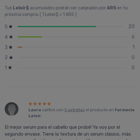
Tus
Leloir$
acumulados podrán ser canjeados por
ARS
en tu
próxima compra. ( 1 Leloir$ = 1 ARS )
20
5
6
4
1
3
0
2
0
1
Laura
calificó con
5 estrellas
el producto en
Farmacia
Leloir
.
El mejor serum para el cabello que probé! Ya voy por el
segundo envase. Tiene la textura de un serum clásico, más