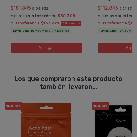
$181.845
$112.845
$195.532
$121.339
6 cuotas
sin interés
de
$30.308
6 cuotas
sin interé
ó Transferencia
$163.661
ó Transferencia
$101
10%
EXTRA OFF
¡ Envío
GRATIS
y sumás 8.774 Leloir$ !
¡ Envío
GRATIS
y sumás 6.
Agregar
Agreg
Los que compraron este producto
también llevaron...
15%
15%
OFF
OFF