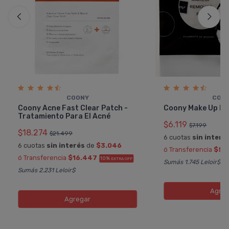
COONY
COO
Coony Acne Fast Clear Patch -
Coony Make Up R
Tratamiento Para El Acné
$6.119
$7.199
$18.274
$21.499
6 cuotas
sin interé
6 cuotas
sin interés
de
$3.046
ó Transferencia
$5.
ó Transferencia
$16.447
10%
EXTRA OFF
Sumás 1.745 Leloir$
Sumás 2.231 Leloir$
Agreg
Agregar