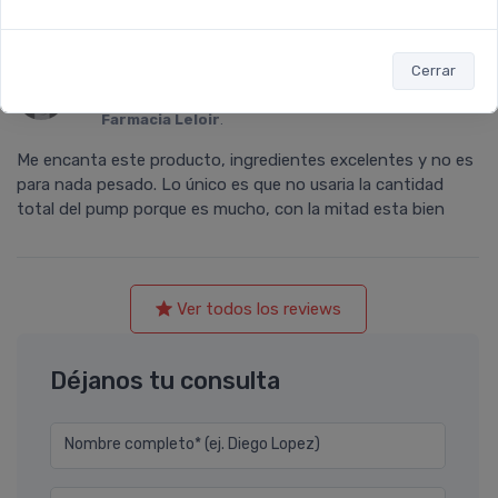
Cerrar
Karen
calificó con
5 estrellas
el producto en
Farmacia Leloir
.
Me encanta este producto, ingredientes excelentes y no es
para nada pesado. Lo único es que no usaria la cantidad
total del pump porque es mucho, con la mitad esta bien
Ver todos los reviews
Déjanos tu consulta
Nombre completo* (ej. Diego Lopez)