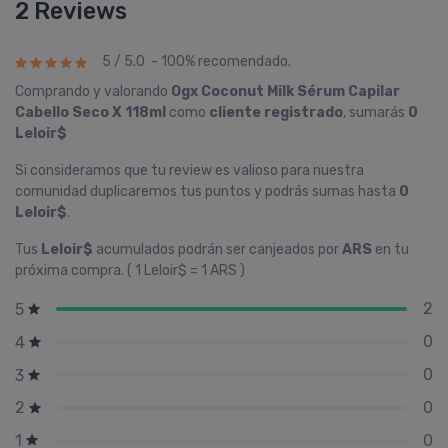
2 Reviews
5 / 5.0 - 100% recomendado.
Comprando y valorando
Ogx Coconut Milk Sérum Capilar
Cabello Seco X 118ml
como
cliente registrado
, sumarás
0
Leloir$
Si consideramos que tu review es valioso para nuestra
comunidad duplicaremos tus puntos y podrás sumas hasta
0
Leloir$
.
Tus
Leloir$
acumulados podrán ser canjeados por
ARS
en tu
próxima compra. ( 1 Leloir$ = 1 ARS )
2
5
0
4
0
3
0
2
0
1