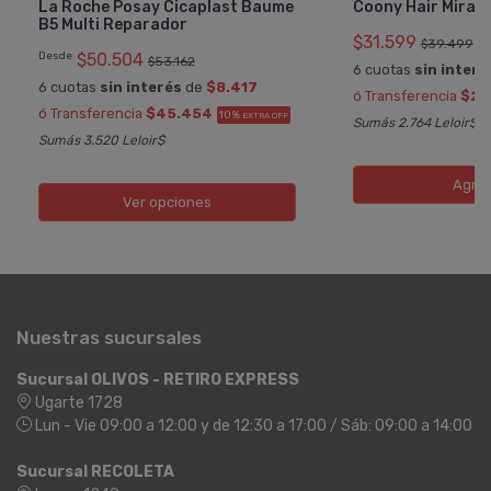
La Roche Posay Cicaplast Baume
Coony Hair Mirac
B5 Multi Reparador
$31.599
$39.499
Desde
$50.504
$53.162
6 cuotas
sin interé
6 cuotas
sin interés
de
$8.417
ó Transferencia
$28
ó Transferencia
$45.454
10%
EXTRA OFF
Sumás 2.764 Leloir$
Sumás 3.520 Leloir$
Agre
Ver opciones
Nuestras sucursales
Sucursal OLIVOS - RETIRO EXPRESS
Ugarte 1728
Lun - Vie 09:00 a 12:00 y de 12:30 a 17:00 / Sáb: 09:00 a 14:00
Sucursal RECOLETA