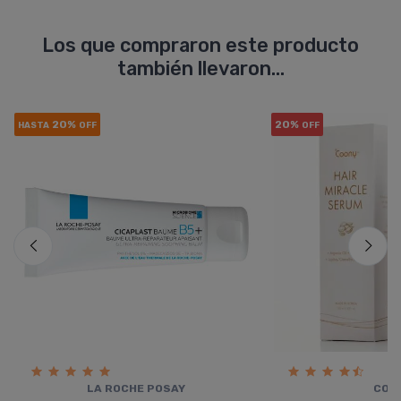
Los que compraron este producto
también llevaron...
20%
20%
HASTA
OFF
OFF
LA ROCHE POSAY
COO