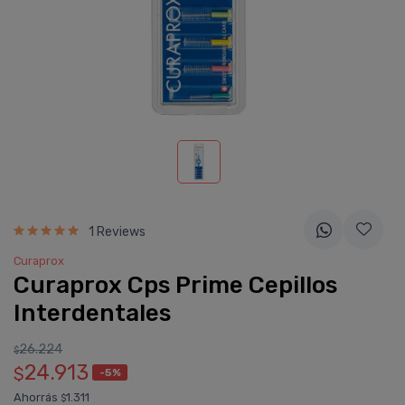
1 Reviews
Curaprox
Curaprox Cps Prime Cepillos
Interdentales
26.224
$
24.913
$
-5%
Ahorrás
1.311
$