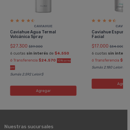
CAVIAHUE
CAVIAH
Caviahue Agua Termal
Caviahue Espuma 
Volcánica Spray
Facial
$27.300
$17.000
$39.000
$34.000
6 cuotas
sin interés
de
$4.550
6 cuotas
sin interés
ó Transferencia
$24.570
ó Transferencia
$15.
10%
EXTRA
Sumás 2.180 Leloir$
OFF
Sumás 2.592 Leloir$
Agreg
Agregar
Nuestras sucursales