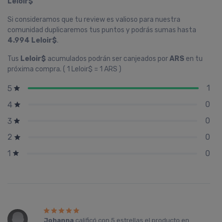
Leloir$
Si consideramos que tu review es valioso para nuestra
comunidad duplicaremos tus puntos y podrás sumas hasta
4.994 Leloir$
.
Tus
Leloir$
acumulados podrán ser canjeados por
ARS
en tu
próxima compra. ( 1 Leloir$ = 1 ARS )
1
5
0
4
0
3
0
2
0
1
Johanna
calificó con
5 estrellas
el producto en