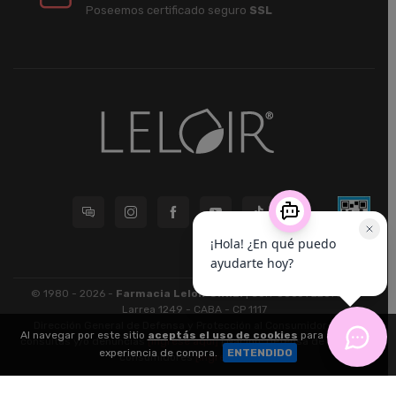
Poseemos certificado seguro
SSL
© 1980 - 2026 -
Farmacia Leloir S.R.L.
| CUIT 33609220789 -
Larrea 1249 - CABA - CP 1117
Dirección General de Defensa y Protección al Consumidor: Para
Al navegar por este sitio
aceptás el uso de cookies
para agilizar tu
consultas y/o denuncias
[ingrese aquí]
| Nación: Defensa de las y los
experiencia de compra.
ENTENDIDO
consumidores
[ingrese aquí]
.
nubixstore®